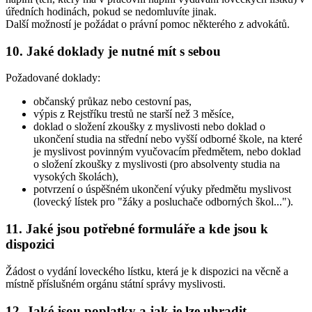
úředních hodinách, pokud se nedomluvíte jinak.
Další možností je požádat o právní pomoc některého z advokátů.
10. Jaké doklady je nutné mít s sebou
Požadované doklady:
občanský průkaz nebo cestovní pas,
výpis z Rejstříku trestů ne starší než 3 měsíce,
doklad o složení zkoušky z myslivosti nebo doklad o
ukončení studia na střední nebo vyšší odborné škole, na které
je myslivost povinným vyučovacím předmětem, nebo doklad
o složení zkoušky z myslivosti (pro absolventy studia na
vysokých školách),
potvrzení o úspěšném ukončení výuky předmětu myslivost
(lovecký lístek pro "žáky a posluchače odborných škol...").
11. Jaké jsou potřebné formuláře a kde jsou k
dispozici
Žádost o vydání loveckého lístku, která je k dispozici na věcně a
místně příslušném orgánu státní správy myslivosti.
12. Jaké jsou poplatky a jak je lze uhradit