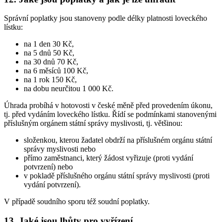
Správní poplatky jsou stanoveny podle délky platnosti loveckého
lístku:
na 1 den 30 Kč,
na 5 dnů 50 Kč,
na 30 dnů 70 Kč,
na 6 měsíců 100 Kč,
na 1 rok 150 Kč,
na dobu neurčitou 1 000 Kč.
Úhrada probíhá v hotovosti v české měně před provedením úkonu,
tj. před vydáním loveckého lístku. Řídí se podmínkami stanovenými
příslušným orgánem státní správy myslivosti, tj. většinou:
složenkou, kterou žadatel obdrží na příslušném orgánu státní
správy myslivosti nebo
přímo zaměstnanci, který žádost vyřizuje (proti vydání
potvrzení) nebo
v pokladě příslušného orgánu státní správy myslivosti (proti
vydání potvrzení).
V případě soudního sporu též soudní poplatky.
13. Jaké jsou lhůty pro vyřízení