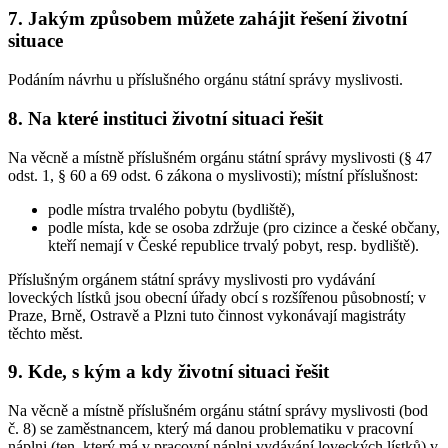
7. Jakým způsobem můžete zahájit řešení životní
situace
Podáním návrhu u příslušného orgánu státní správy myslivosti.
8. Na které instituci životní situaci řešit
Na věcně a místně příslušném orgánu státní správy myslivosti (§ 47
odst. 1, § 60 a 69 odst. 6 zákona o myslivosti); místní příslušnost:
podle místra trvalého pobytu (bydliště),
podle místa, kde se osoba zdržuje (pro cizince a české občany,
kteří nemají v České republice trvalý pobyt, resp. bydliště).
Příslušným orgánem státní správy myslivosti pro vydávání
loveckých lístků jsou obecní úřady obcí s rozšířenou působností; v
Praze, Brně, Ostravě a Plzni tuto činnost vykonávají magistráty
těchto měst.
9. Kde, s kým a kdy životní situaci řešit
Na věcně a místně příslušném orgánu státní správy myslivosti (bod
č. 8) se zaměstnancem, který má danou problematiku v pracovní
náplni (ten, který má v pracovní náplni vydávání loveckých lístků) v