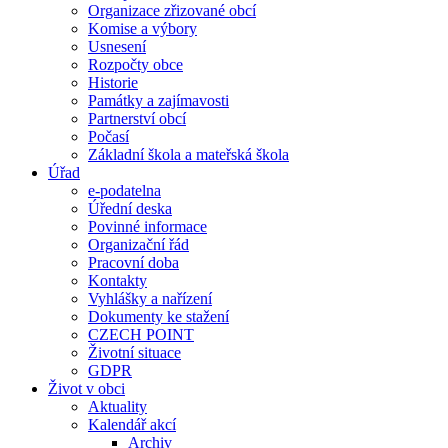
Organizace zřizované obcí
Komise a výbory
Usnesení
Rozpočty obce
Historie
Památky a zajímavosti
Partnerství obcí
Počasí
Základní škola a mateřská škola
Úřad
e-podatelna
Úřední deska
Povinné informace
Organizační řád
Pracovní doba
Kontakty
Vyhlášky a nařízení
Dokumenty ke stažení
CZECH POINT
Životní situace
GDPR
Život v obci
Aktuality
Kalendář akcí
Archiv