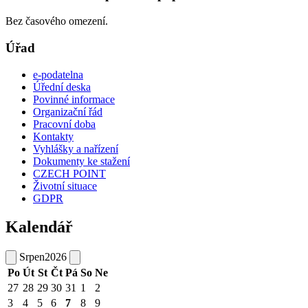
Bez časového omezení.
Úřad
e-podatelna
Úřední deska
Povinné informace
Organizační řád
Pracovní doba
Kontakty
Vyhlášky a nařízení
Dokumenty ke stažení
CZECH POINT
Životní situace
GDPR
Kalendář
Srpen
2026
Po
Út
St
Čt
Pá
So
Ne
27
28
29
30
31
1
2
3
4
5
6
7
8
9