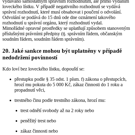
vydáváno samostatným správním rozhodnutím, ale přímo vydáním
loveckého lístku. V případě negativního rozhodnutí se vydává
správní rozhodnutí, které musí obsahovat i poučení o odvolání.
Odvolání se podává do 15 dnů ode dne oznámení takového
rozhodnutí u správní orgánu, který rozhodnutí vydal.
Mimořádné opravné prostředky se uplatňují způsobem stanoveným
příslušnými právními předpisy (tj. správním řádem, občanským
soudním řádem, soudním řádem správním).
20. Jaké sankce mohou být uplatněny v případě
nedodržení povinností
Kdo loví bez loveckého lístku, dopouští se:
přestupku podle § 35 odst. 1 písm. f) zákona o přestupcích,
hrozí mu pokuta do 5 000 Kč, zákaz činnosti do 1 roku a
propadnutí věci,
trestného činu podle trestního zákona, hrozí mu:
trest odnětí svobody až na 2 roky nebo
peněžitý trest nebo
zákaz činnosti nebo