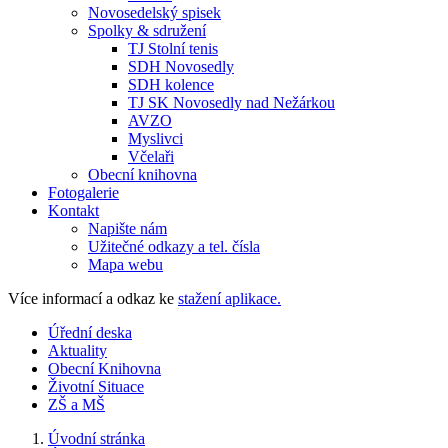
Novosedelský spisek
Spolky & sdružení
TJ Stolní tenis
SDH Novosedly
SDH kolence
TJ SK Novosedly nad Nežárkou
AVZO
Myslivci
Včelaři
Obecní knihovna
Fotogalerie
Kontakt
Napište nám
Užitečné odkazy a tel. čísla
Mapa webu
Více informací a odkaz ke
stažení aplikace.
Úřední deska
Aktuality
Obecní Knihovna
Životní Situace
ZŠ a MŠ
Úvodní stránka