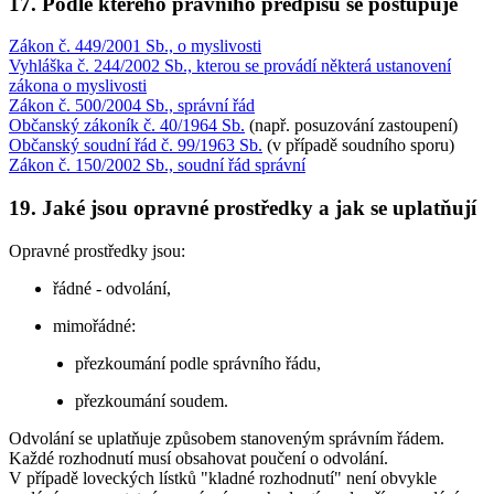
17. Podle kterého právního předpisu se postupuje
Zákon č. 449/2001 Sb., o myslivosti
Vyhláška č. 244/2002 Sb., kterou se provádí některá ustanovení
zákona o myslivosti
Zákon č. 500/2004 Sb., správní řád
Občanský zákoník č. 40/1964 Sb.
(např. posuzování zastoupení)
Občanský soudní řád č. 99/1963 Sb.
(v případě soudního sporu)
Zákon č. 150/2002 Sb., soudní řád správní
19. Jaké jsou opravné prostředky a jak se uplatňují
Opravné prostředky jsou:
řádné - odvolání,
mimořádné:
přezkoumání podle správního řádu,
přezkoumání soudem.
Odvolání se uplatňuje způsobem stanoveným správním řádem.
Každé rozhodnutí musí obsahovat poučení o odvolání.
V případě loveckých lístků "kladné rozhodnutí" není obvykle