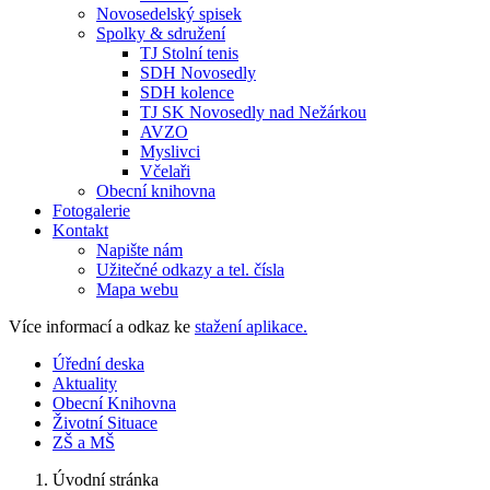
Novosedelský spisek
Spolky & sdružení
TJ Stolní tenis
SDH Novosedly
SDH kolence
TJ SK Novosedly nad Nežárkou
AVZO
Myslivci
Včelaři
Obecní knihovna
Fotogalerie
Kontakt
Napište nám
Užitečné odkazy a tel. čísla
Mapa webu
Více informací a odkaz ke
stažení aplikace.
Úřední deska
Aktuality
Obecní Knihovna
Životní Situace
ZŠ a MŠ
Úvodní stránka