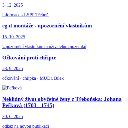
3. 12.
2025
informace - LSPP Třeboň
eg.d montáže - upozornění vlastníkům
15. 10.
2025
Upozornění vlastníkům a uživatelům pozemků
Očkování proti chřipce
23. 9.
2025
očkování - chřipka - MUDr. Bílek
Neklidný život obyčejné ženy z Třeboňska: Johana
Peřková (1703 - 1745)
30. 6.
2025
odkaz na novou publikaci