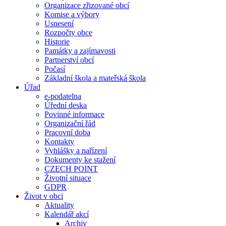
Organizace zřizované obcí
Komise a výbory
Usnesení
Rozpočty obce
Historie
Památky a zajímavosti
Partnerství obcí
Počasí
Základní škola a mateřská škola
Úřad
e-podatelna
Úřední deska
Povinné informace
Organizační řád
Pracovní doba
Kontakty
Vyhlášky a nařízení
Dokumenty ke stažení
CZECH POINT
Životní situace
GDPR
Život v obci
Aktuality
Kalendář akcí
Archiv