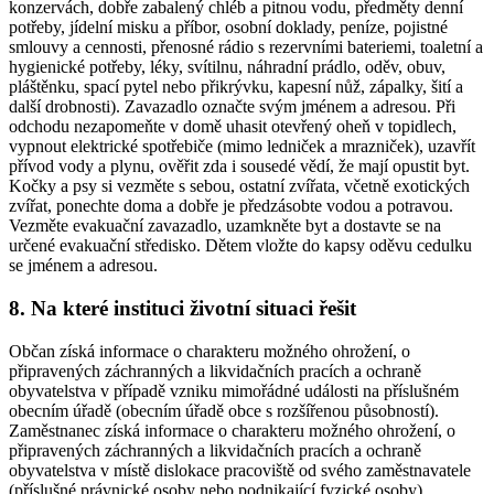
konzervách, dobře zabalený chléb a pitnou vodu, předměty denní
potřeby, jídelní misku a příbor, osobní doklady, peníze, pojistné
smlouvy a cennosti, přenosné rádio s rezervními bateriemi, toaletní a
hygienické potřeby, léky, svítilnu, náhradní prádlo, oděv, obuv,
pláštěnku, spací pytel nebo přikrývku, kapesní nůž, zápalky, šití a
další drobnosti). Zavazadlo označte svým jménem a adresou. Při
odchodu nezapomeňte v domě uhasit otevřený oheň v topidlech,
vypnout elektrické spotřebiče (mimo ledniček a mrazniček), uzavřít
přívod vody a plynu, ověřit zda i sousedé vědí, že mají opustit byt.
Kočky a psy si vezměte s sebou, ostatní zvířata, včetně exotických
zvířat, ponechte doma a dobře je předzásobte vodou a potravou.
Vezměte evakuační zavazadlo, uzamkněte byt a dostavte se na
určené evakuační středisko. Dětem vložte do kapsy oděvu cedulku
se jménem a adresou.
8. Na které instituci životní situaci řešit
Občan získá informace o charakteru možného ohrožení, o
připravených záchranných a likvidačních pracích a ochraně
obyvatelstva v případě vzniku mimořádné události na příslušném
obecním úřadě (obecním úřadě obce s rozšířenou působností).
Zaměstnanec získá informace o charakteru možného ohrožení, o
připravených záchranných a likvidačních pracích a ochraně
obyvatelstva v místě dislokace pracoviště od svého zaměstnavatele
(příslušné právnické osoby nebo podnikající fyzické osoby).