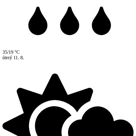
35/19 °C
úterý
11. 8.