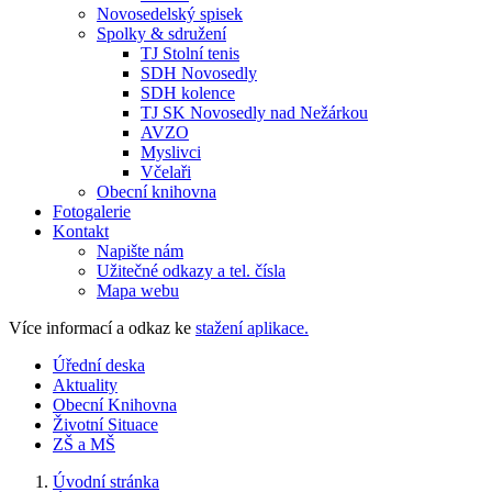
Novosedelský spisek
Spolky & sdružení
TJ Stolní tenis
SDH Novosedly
SDH kolence
TJ SK Novosedly nad Nežárkou
AVZO
Myslivci
Včelaři
Obecní knihovna
Fotogalerie
Kontakt
Napište nám
Užitečné odkazy a tel. čísla
Mapa webu
Více informací a odkaz ke
stažení aplikace.
Úřední deska
Aktuality
Obecní Knihovna
Životní Situace
ZŠ a MŠ
Úvodní stránka