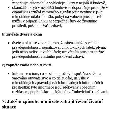
zaparkujte automobil a vyhledejte úkryt v nejbližší budově,
okamžité ukrytí v nejbližší budově se doporučuje proto, že v
okamžiku zaznění varovného signálu ještě nevíme k jaké
mimořádné události došlo; pobyt na volném prostranství
může, v případě úniku nebezpečné látky do životního
prostředí, poškodit Vaše zdraví,
b)
zavřete dveře a okna
dveře a okna se zavírají proto, že siréna může s velkou
pravděpodobností signalizovat únik toxických látek, plynů,
jedů nebo radioaktivních látek; uzavřením prostoru snížíte
pravděpodobnost vlastního poškození zdraví,
c)
zapněte rádio nebo televizi
informace o tom, co se stalo, proč byla spuštěna siréna a
varováno obyvatelstvo a co dělat dále, uslyšíte v
mimořádných zpravodajstvích hromadných informačních
prostředků; tyto informace jsou sdělovány i obecním
rozhlasem, popř. elektronickými (tzv. "mluvícími") sirénami.
7. Jakým způsobem můžete zahájit řešení životní
situace