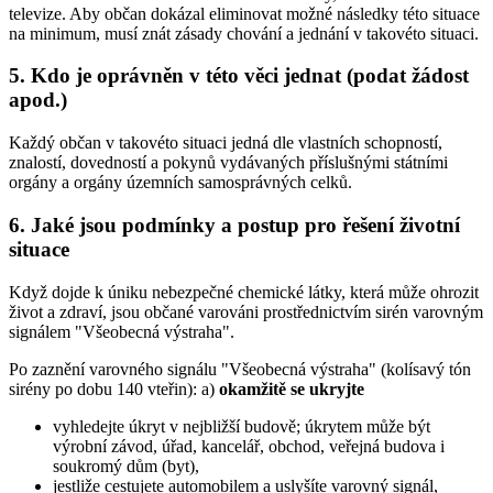
televize. Aby občan dokázal eliminovat možné následky této situace
na minimum, musí znát zásady chování a jednání v takovéto situaci.
5. Kdo je oprávněn v této věci jednat (podat žádost
apod.)
Každý občan v takovéto situaci jedná dle vlastních schopností,
znalostí, dovedností a pokynů vydávaných příslušnými státními
orgány a orgány územních samosprávných celků.
6. Jaké jsou podmínky a postup pro řešení životní
situace
Když dojde k úniku nebezpečné chemické látky, která může ohrozit
život a zdraví, jsou občané varováni prostřednictvím sirén varovným
signálem "Všeobecná výstraha".
Po zaznění varovného signálu "Všeobecná výstraha" (kolísavý tón
sirény po dobu 140 vteřin): a)
okamžitě se ukryjte
vyhledejte úkryt v nejbližší budově; úkrytem může být
výrobní závod, úřad, kancelář, obchod, veřejná budova i
soukromý dům (byt),
jestliže cestujete automobilem a uslyšíte varovný signál,