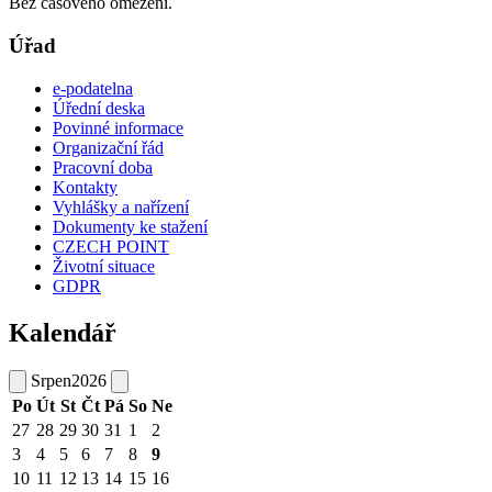
Bez časového omezení.
Úřad
e-podatelna
Úřední deska
Povinné informace
Organizační řád
Pracovní doba
Kontakty
Vyhlášky a nařízení
Dokumenty ke stažení
CZECH POINT
Životní situace
GDPR
Kalendář
Srpen
2026
Po
Út
St
Čt
Pá
So
Ne
27
28
29
30
31
1
2
3
4
5
6
7
8
9
10
11
12
13
14
15
16