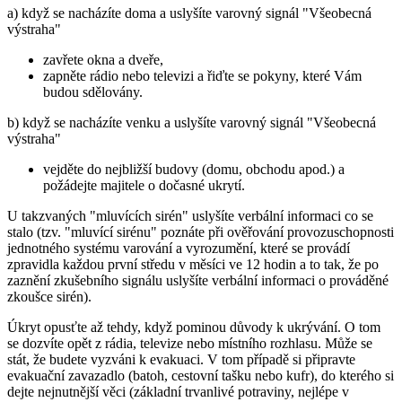
a) když se nacházíte doma a uslyšíte varovný signál "Všeobecná
výstraha"
zavřete okna a dveře,
zapněte rádio nebo televizi a řiďte se pokyny, které Vám
budou sdělovány.
b) když se nacházíte venku a uslyšíte varovný signál "Všeobecná
výstraha"
vejděte do nejbližší budovy (domu, obchodu apod.) a
požádejte majitele o dočasné ukrytí.
U takzvaných "mluvících sirén" uslyšíte verbální informaci co se
stalo (tzv. "mluvící sirénu" poznáte při ověřování provozuschopnosti
jednotného systému varování a vyrozumění, které se provádí
zpravidla každou první středu v měsíci ve 12 hodin a to tak, že po
zaznění zkušebního signálu uslyšíte verbální informaci o prováděné
zkoušce sirén).
Úkryt opusťte až tehdy, když pominou důvody k ukrývání. O tom
se dozvíte opět z rádia, televize nebo místního rozhlasu. Může se
stát, že budete vyzváni k evakuaci. V tom případě si připravte
evakuační zavazadlo (batoh, cestovní tašku nebo kufr), do kterého si
dejte nejnutnější věci (základní trvanlivé potraviny, nejlépe v