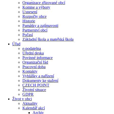
Organizace zřizované obcí
Komise a výbory
Usnesení
Rozpočty obce
Historie
Památky a zajímavosti
Partnerství obcí
Počasí
Základní škola a mateřská škola
Úřad
e-podatelna
Úřední deska
Povinné informace
Organizační řád
Pracovní doba
Kontakty
Vyhlášky a nařízení
Dokumenty ke stažení
CZECH POINT
Životní situace
GDPR
Život v obci
Aktuality
Kalendář akcí
Archiv