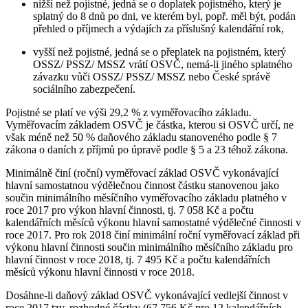
nižší než pojistné, jedná se o doplatek pojistného, který je
splatný do 8 dnů po dni, ve kterém byl, popř. měl být, podán
přehled o příjmech a výdajích za příslušný kalendářní rok,
vyšší než pojistné, jedná se o přeplatek na pojistném, který
OSSZ/ PSSZ/ MSSZ vrátí OSVČ, nemá-li jiného splatného
závazku vůči OSSZ/ PSSZ/ MSSZ nebo České správě
sociálního zabezpečení.
Pojistné se platí ve výši 29,2 % z vyměřovacího základu.
Vyměřovacím základem OSVČ je částka, kterou si OSVČ určí, ne
však méně než 50 % daňového základu stanoveného podle § 7
zákona o daních z příjmů po úpravě podle § 5 a 23 téhož zákona.
Minimálně činí (roční) vyměřovací základ OSVČ vykonávající
hlavní samostatnou výdělečnou činnost částku stanovenou jako
součin minimálního měsíčního vyměřovacího základu platného v
roce 2017 pro výkon hlavní činnosti, tj. 7 058 Kč a počtu
kalendářních měsíců výkonu hlavní samostatné výdělečné činnosti v
roce 2017. Pro rok 2018 činí minimální roční vyměřovací základ při
výkonu hlavní činnosti součin minimálního měsíčního základu pro
hlavní činnost v roce 2018, tj. 7 495 Kč a počtu kalendářních
měsíců výkonu hlavní činnosti v roce 2018.
Dosáhne-li daňový základ OSVČ vykonávající vedlejší činnost v
roce 2017 tzv. rozhodné částky (67 756 Kč pro 12 kalendářních