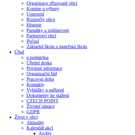
Organizace zřizované obcí
Komise a výbory
Usnesení
Rozpočty obce
Historie
Památky a zajímavosti
Partnerství obcí
Počasí
Základní škola a mateřská škola
Úřad
e-podatelna
Úřední deska
Povinné informace
Organizační řád
Pracovní doba
Kontakty
Vyhlášky a nařízení
Dokumenty ke stažení
CZECH POINT
Životní situace
GDPR
Život v obci
Aktuality
Kalendář akcí
Archiv