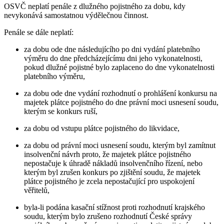
OSVČ neplatí penále z dlužného pojistného za dobu, kdy
nevykonává samostatnou výdělečnou činnost.
Penále se dále neplatí:
za dobu ode dne následujícího po dni vydání platebního
výměru do dne předcházejícímu dni jeho vykonatelnosti,
pokud dlužné pojistné bylo zaplaceno do dne vykonatelnosti
platebního výměru,
za dobu ode dne vydání rozhodnutí o prohlášení konkursu na
majetek plátce pojistného do dne právní moci usnesení soudu,
kterým se konkurs ruší,
za dobu od vstupu plátce pojistného do likvidace,
za dobu od právní moci usnesení soudu, kterým byl zamítnut
insolvenční návrh proto, že majetek plátce pojistného
nepostačuje k úhradě nákladů insolvenčního řízení, nebo
kterým byl zrušen konkurs po zjištění soudu, že majetek
plátce pojistného je zcela nepostačující pro uspokojení
věřitelů,
byla-li podána kasační stížnost proti rozhodnutí krajského
soudu, kterým bylo zrušeno rozhodnutí České správy