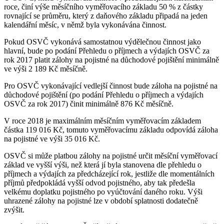
roce, činí výše měsíčního vyměřovacího základu 50 % z částky
rovnající se průměru, který z daňového základu připadá na jeden
kalendářní měsíc, v němž byla vykonávána činnost.
Pokud OSVČ vykonává samostatnou výdělečnou činnost jako
hlavní, bude po podání Přehledu o příjmech a výdajích OSVČ za
rok 2017 platit zálohy na pojistné na důchodové pojištění minimálně
ve výši 2 189 Kč měsíčně.
Pro OSVČ vykonávající vedlejší činnost bude záloha na pojistné na
důchodové pojištění (po podání Přehledu o příjmech a výdajích
OSVČ za rok 2017) činit minimálně 876 Kč měsíčně.
V roce 2018 je maximálním měsíčním vyměřovacím základem
částka 119 016 Kč, tomuto vyměřovacímu základu odpovídá záloha
na pojistné ve výši 35 016 Kč.
OSVČ si může platbou zálohy na pojistné určit měsíční vyměřovací
základ ve vyšší výši, než která jí byla stanovena dle přehledu o
příjmech a výdajích za předcházející rok, jestliže dle momentálních
příjmů předpokládá vyšší odvod pojistného, aby tak předešla
velkému doplatku pojistného po vyúčtování daného roku. Výši
uhrazené zálohy na pojistné lze v období splatnosti dodatečně
zvýšit.