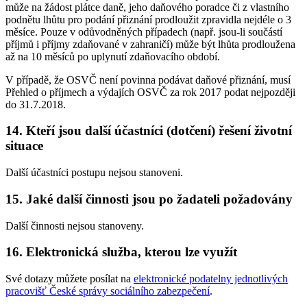
může na žádost plátce daně, jeho daňového poradce či z vlastního
podnětu lhůtu pro podání přiznání prodloužit zpravidla nejdéle o 3
měsíce. Pouze v odůvodněných případech (např. jsou-li součástí
příjmů i příjmy zdaňované v zahraničí) může být lhůta prodloužena
až na 10 měsíců po uplynutí zdaňovacího období.
V případě, že OSVČ není povinna podávat daňové přiznání, musí
Přehled o příjmech a výdajích OSVČ za rok 2017 podat nejpozději
do 31.7.2018.
14. Kteří jsou další účastníci (dotčení) řešení životní
situace
Další účastníci postupu nejsou stanoveni.
15. Jaké další činnosti jsou po žadateli požadovány
Další činnosti nejsou stanoveny.
16. Elektronická služba, kterou lze využít
Své dotazy můžete posílat na
elektronické podatelny jednotlivých
pracovišť České správy sociálního zabezpečení
.