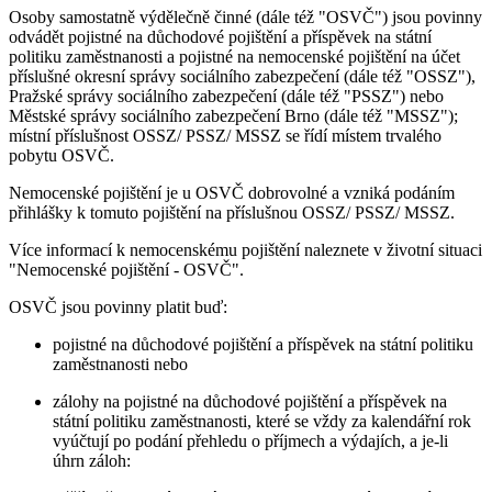
Osoby samostatně výdělečně činné (dále též "OSVČ") jsou povinny
odvádět pojistné na důchodové pojištění a příspěvek na státní
politiku zaměstnanosti a pojistné na nemocenské pojištění na účet
příslušné okresní správy sociálního zabezpečení (dále též "OSSZ"),
Pražské správy sociálního zabezpečení (dále též "PSSZ") nebo
Městské správy sociálního zabezpečení Brno (dále též "MSSZ");
místní příslušnost OSSZ/ PSSZ/ MSSZ se řídí místem trvalého
pobytu OSVČ.
Nemocenské pojištění je u OSVČ dobrovolné a vzniká podáním
přihlášky k tomuto pojištění na příslušnou OSSZ/ PSSZ/ MSSZ.
Více informací k nemocenskému pojištění naleznete v životní situaci
"Nemocenské pojištění - OSVČ".
OSVČ jsou povinny platit buď:
pojistné na důchodové pojištění a příspěvek na státní politiku
zaměstnanosti nebo
zálohy na pojistné na důchodové pojištění a příspěvek na
státní politiku zaměstnanosti, které se vždy za kalendářní rok
vyúčtují po podání přehledu o příjmech a výdajích, a je-li
úhrn záloh: