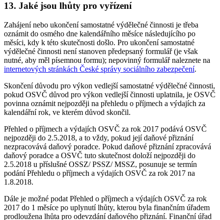
13. Jaké jsou lhůty pro vyřízení
Zahájení nebo ukončení samostatné výdělečné činnosti je třeba
oznámit do osmého dne kalendářního měsíce následujícího po
měsíci, kdy k této skutečnosti došlo. Pro ukončení samostatné
výdělečné činnosti není stanoven předepsaný formulář (je však
nutné, aby měl písemnou formu); nepovinný formulář naleznete na
internetových stránkách České správy sociálního zabezpečení
.
Skončení důvodu pro výkon vedlejší samostatné výdělečné činnosti,
pokud OSVČ důvod pro výkon vedlejší činnosti uplatnila, je OSVČ
povinna oznámit nejpozději na přehledu o příjmech a výdajích za
kalendářní rok, ve kterém důvod skončil.
Přehled o příjmech a výdajích OSVČ za rok 2017 podává OSVČ
nejpozději do 2.5.2018, a to vždy, pokud její daňové přiznání
nezpracovává daňový poradce. Pokud daňové přiznání zpracovává
daňový poradce a OSVČ tuto skutečnost doloží nejpozději do
2.5.2018 u příslušné OSSZ/ PSSZ/ MSSZ, posunuje se termín
podání Přehledu o příjmech a výdajích OSVČ za rok 2017 na
1.8.2018.
Dále je možné podat Přehled o příjmech a výdajích OSVČ za rok
2017 do 1 měsíce po uplynutí lhůty, kterou byla finančním úřadem
prodloužena lhůta pro odevzdání daňového přiznání. Finanční úřad