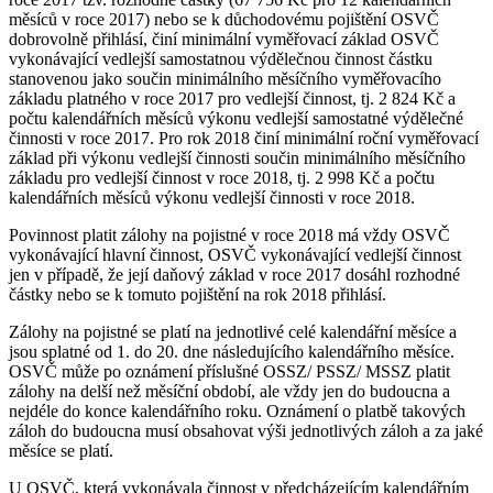
měsíců v roce 2017) nebo se k důchodovému pojištění OSVČ
dobrovolně přihlásí, činí minimální vyměřovací základ OSVČ
vykonávající vedlejší samostatnou výdělečnou činnost částku
stanovenou jako součin minimálního měsíčního vyměřovacího
základu platného v roce 2017 pro vedlejší činnost, tj. 2 824 Kč a
počtu kalendářních měsíců výkonu vedlejší samostatné výdělečné
činnosti v roce 2017. Pro rok 2018 činí minimální roční vyměřovací
základ při výkonu vedlejší činnosti součin minimálního měsíčního
základu pro vedlejší činnost v roce 2018, tj. 2 998 Kč a počtu
kalendářních měsíců výkonu vedlejší činnosti v roce 2018.
Povinnost platit zálohy na pojistné v roce 2018 má vždy OSVČ
vykonávající hlavní činnost, OSVČ vykonávající vedlejší činnost
jen v případě, že její daňový základ v roce 2017 dosáhl rozhodné
částky nebo se k tomuto pojištění na rok 2018 přihlásí.
Zálohy na pojistné se platí na jednotlivé celé kalendářní měsíce a
jsou splatné od 1. do 20. dne následujícího kalendářního měsíce.
OSVČ může po oznámení příslušné OSSZ/ PSSZ/ MSSZ platit
zálohy na delší než měsíční období, ale vždy jen do budoucna a
nejdéle do konce kalendářního roku. Oznámení o platbě takových
záloh do budoucna musí obsahovat výši jednotlivých záloh a za jaké
měsíce se platí.
U OSVČ, která vykonávala činnost v předcházejícím kalendářním