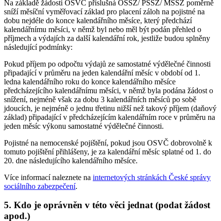
Na základě žádosti OSVČ příslušná OSSZ/ PSSZ/ MSSZ poměrně
sníží měsíční vyměřovací základ pro placení záloh na pojistné na
dobu nejdéle do konce kalendářního měsíce, který předchází
kalendářnímu měsíci, v němž byl nebo měl být podán přehled o
příjmech a výdajích za další kalendářní rok, jestliže budou splněny
následující podmínky:
Pokud příjem po odpočtu výdajů ze samostatné výdělečné činnosti
připadající v průměru na jeden kalendářní měsíc v období od 1.
ledna kalendářního roku do konce kalendářního měsíce
předcházejícího kalendářnímu měsíci, v němž byla podána žádost o
snížení, nejméně však za dobu 3 kalendářních měsíců po sobě
jdoucích, je nejméně o jednu třetinu nižší než takový příjem (daňový
základ) připadající v předcházejícím kalendářním roce v průměru na
jeden měsíc výkonu samostatné výdělečné činnosti.
Pojistné na nemocenské pojištění, pokud jsou OSVČ dobrovolně k
tomuto pojištění přihlášeny, je za kalendářní měsíc splatné od 1. do
20. dne následujícího kalendářního měsíce.
Více informací naleznete na
internetových stránkách České správy
sociálního zabezpečení
.
5. Kdo je oprávněn v této věci jednat (podat žádost
apod.)