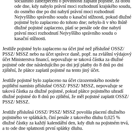
sociálního zabezpečení o povinnosti zaplatit pojistné, za dobu
ode dne, kdy nabylo právní moci rozhodnutí krajského soudu,
do osmého dne po dni nabytí právní moci rozhodnutí
Nejvyššího správního soudu o kasační stížnosti, pokud dlužné
pojistné bylo zaplaceno do tohoto dne; nebylo-li v této lhůtě
dlužné pojistné zaplaceno, platí se penále ode dne nabytí
právní moci rozhodnutí Nejvyššího správního soudu o
kasační stížnosti.
Jestliže pojistné bylo zaplaceno na účet jiné než příslušné OSSZ/
PSSZ/ MSSZ nebo na účet správce daně, popř. na zvláštní výdajový
účet Ministerstva financí, nepovažuje se taková částka za dlužné
pojistné ode dne následujícího po dni její platby do 8 dnů po dni
zjištění, že plátce zaplatil pojistné na tento jiný účet.
Jestliže pojistné bylo zaplaceno na účet cizozemského nositele
pojištění namísto příslušné OSSZ/ PSSZ/ MSSZ, nepovažuje se
taková částka za dlužné pojistné, pokud plátce pojistného uhradí
dlužné pojistné do 8 dnů po zjištění, že měl pojistné zaplatit OSSZ/
PSSZ/ MSSZ.
Jestliže příslušná OSSZ/ PSSZ/ MSSZ povolila placení dlužného
pojistného ve splátkách, činí penále z takového dluhu 0,025 %
dlužné částky za každý kalendářní den, kdy dluh na pojistném trvá,
a to ode dne splatnosti první splátky dluhu.