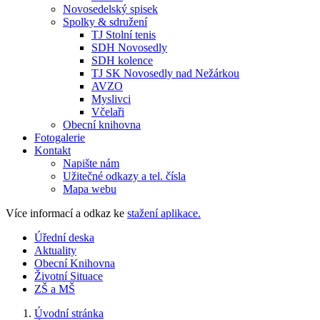
Novosedelský spisek
Spolky & sdružení
TJ Stolní tenis
SDH Novosedly
SDH kolence
TJ SK Novosedly nad Nežárkou
AVZO
Myslivci
Včelaři
Obecní knihovna
Fotogalerie
Kontakt
Napište nám
Užitečné odkazy a tel. čísla
Mapa webu
Více informací a odkaz ke
stažení aplikace.
Úřední deska
Aktuality
Obecní Knihovna
Životní Situace
ZŠ a MŠ
Úvodní stránka