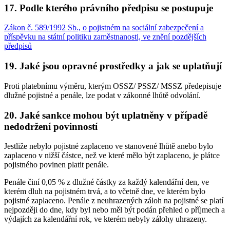
17. Podle kterého právního předpisu se postupuje
Zákon č. 589/1992 Sb., o pojistném na sociální zabezpečení a
příspěvku na státní politiku zaměstnanosti, ve znění pozdějších
předpisů
19. Jaké jsou opravné prostředky a jak se uplatňují
Proti platebnímu výměru, kterým OSSZ/ PSSZ/ MSSZ předepisuje
dlužné pojistné a penále, lze podat v zákonné lhůtě odvolání.
20. Jaké sankce mohou být uplatněny v případě
nedodržení povinností
Jestliže nebylo pojistné zaplaceno ve stanovené lhůtě anebo bylo
zaplaceno v nižší částce, než ve které mělo být zaplaceno, je plátce
pojistného povinen platit penále.
Penále činí 0,05 % z dlužné částky za každý kalendářní den, ve
kterém dluh na pojistném trvá, a to včetně dne, ve kterém bylo
pojistné zaplaceno. Penále z neuhrazených záloh na pojistné se platí
nejpozději do dne, kdy byl nebo měl být podán přehled o příjmech a
výdajích za kalendářní rok, ve kterém nebyly zálohy uhrazeny.