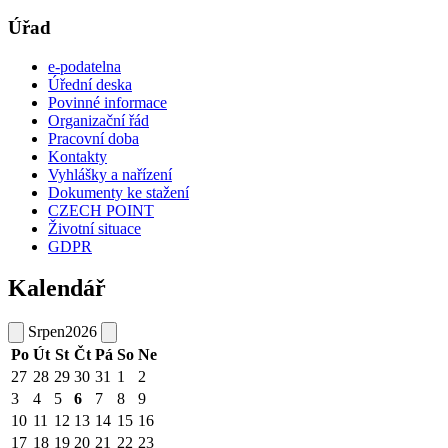
Úřad
e-podatelna
Úřední deska
Povinné informace
Organizační řád
Pracovní doba
Kontakty
Vyhlášky a nařízení
Dokumenty ke stažení
CZECH POINT
Životní situace
GDPR
Kalendář
Srpen
2026
Po
Út
St
Čt
Pá
So
Ne
27
28
29
30
31
1
2
3
4
5
6
7
8
9
10
11
12
13
14
15
16
17
18
19
20
21
22
23