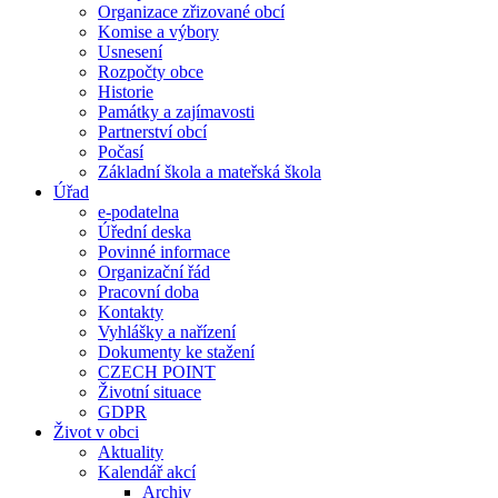
Organizace zřizované obcí
Komise a výbory
Usnesení
Rozpočty obce
Historie
Památky a zajímavosti
Partnerství obcí
Počasí
Základní škola a mateřská škola
Úřad
e-podatelna
Úřední deska
Povinné informace
Organizační řád
Pracovní doba
Kontakty
Vyhlášky a nařízení
Dokumenty ke stažení
CZECH POINT
Životní situace
GDPR
Život v obci
Aktuality
Kalendář akcí
Archiv