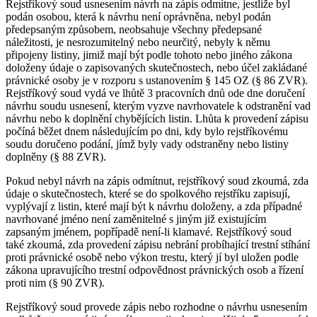
Rejstříkový soud usnesením návrh na zápis odmítne, jestliže byl
podán osobou, která k návrhu není oprávněna, nebyl podán
předepsaným způsobem, neobsahuje všechny předepsané
náležitosti, je nesrozumitelný nebo neurčitý, nebyly k němu
připojeny listiny, jimiž mají být podle tohoto nebo jiného zákona
doloženy údaje o zapisovaných skutečnostech, nebo účel zakládané
právnické osoby je v rozporu s ustanovením § 145 OZ (§ 86 ZVR).
Rejstříkový soud vydá ve lhůtě 3 pracovních dnů ode dne doručení
návrhu soudu usnesení, kterým vyzve navrhovatele k odstranění vad
návrhu nebo k doplnění chybějících listin. Lhůta k provedení zápisu
počíná běžet dnem následujícím po dni, kdy bylo rejstříkovému
soudu doručeno podání, jímž byly vady odstraněny nebo listiny
doplněny (§ 88 ZVR).
Pokud nebyl návrh na zápis odmítnut, rejstříkový soud zkoumá, zda
údaje o skutečnostech, které se do spolkového rejstříku zapisují,
vyplývají z listin, které mají být k návrhu doloženy, a zda případné
navrhované jméno není zaměnitelné s jiným již existujícím
zapsaným jménem, popřípadě není-li klamavé. Rejstříkový soud
také zkoumá, zda provedení zápisu nebrání probíhající trestní stíhání
proti právnické osobě nebo výkon trestu, který jí byl uložen podle
zákona upravujícího trestní odpovědnost právnických osob a řízení
proti nim (§ 90 ZVR).
Rejstříkový soud provede zápis nebo rozhodne o návrhu usnesením