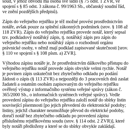
soud, v jehož obvodu má osoba své sídlo (§ 75 odst. 1 ZVR, ve
spojení s § 85 odst. 3 zákona č. 99/1963 Sb., občanský soudní řád,
ve znění pozdějších předpisů).
Zápis do veřejného rejstříku je též možné provést prostřednictvím
notáře, avšak pouze za splnění zákonných podmínek (srov. § 108 až
118 ZVR). Zápis do veřejného rejstříku provede notář, který sepsal
tzv. podkladový notářský zápis, tj. notářský zápis pro zápis do
veřejného rejstříku nebo notářský zápis o rozhodnutí orgánu
právnické osoby, v němž mají podklad zapisované skutečnosti [srov.
§ 110 ve spojení s § 108 písm. a) ZVR].
Výhodou zápisu notáře je, že prostřednictvím dálkového přístupu do
veřejného rejstříku notář provede zápis obvykle velmi rychle. Notář
je povinen zápis uskutečnit bez zbytečného odkladu po podání
žádosti o zápis (§ 113 ZVR) a nejpozději do 3 pracovních dnů zaslat
žadateli a ostatním osobám zapisovaným do veřejného rejstříku
ověřený výstup z informačního systému veřejné správy (zákon č.
365/2000 Sb., o informačních systémech veřejné správy). Vedle
provedení zápisu do veřejného rejstříku založí notář do sbírky listin
související písemnosti [po jejich převedení do elektronické podoby;
listiny, jejichž charakter neumožňuje převod do elektrické podoby,
doručí notář bez zbytečného odkladu po provedení zápisu
příslušnému rejstříkovému soudu (srov. § 114 odst. 2 ZVR)], které
byly notáři předloženy a které se do sbírky obvykle zakládají.