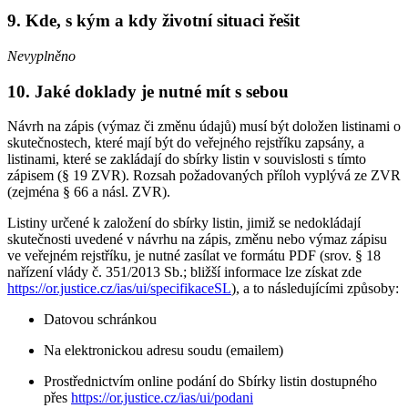
9. Kde, s kým a kdy životní situaci řešit
Nevyplněno
10. Jaké doklady je nutné mít s sebou
Návrh na zápis (výmaz či změnu údajů) musí být doložen listinami o
skutečnostech, které mají být do veřejného rejstříku zapsány, a
listinami, které se zakládají do sbírky listin v souvislosti s tímto
zápisem (§ 19 ZVR). Rozsah požadovaných příloh vyplývá ze ZVR
(zejména § 66 a násl. ZVR).
Listiny určené k založení do sbírky listin, jimiž se nedokládají
skutečnosti uvedené v návrhu na zápis, změnu nebo výmaz zápisu
ve veřejném rejstříku, je nutné zasílat ve formátu PDF (srov. § 18
nařízení vlády č. 351/2013 Sb.; bližší informace lze získat zde
https://or.justice.cz/ias/ui/specifikaceSL
), a to následujícími způsoby:
Datovou schránkou
Na elektronickou adresu soudu (emailem)
Prostřednictvím online podání do Sbírky listin dostupného
přes
https://or.justice.cz/ias/ui/podani