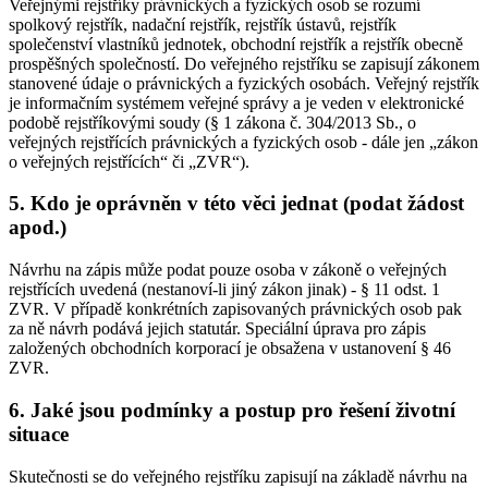
Veřejnými rejstříky právnických a fyzických osob se rozumí
spolkový rejstřík, nadační rejstřík, rejstřík ústavů, rejstřík
společenství vlastníků jednotek, obchodní rejstřík a rejstřík obecně
prospěšných společností. Do veřejného rejstříku se zapisují zákonem
stanovené údaje o právnických a fyzických osobách. Veřejný rejstřík
je informačním systémem veřejné správy a je veden v elektronické
podobě rejstříkovými soudy (§ 1 zákona č. 304/2013 Sb., o
veřejných rejstřících právnických a fyzických osob - dále jen „zákon
o veřejných rejstřících“ či „ZVR“).
5. Kdo je oprávněn v této věci jednat (podat žádost
apod.)
Návrhu na zápis může podat pouze osoba v zákoně o veřejných
rejstřících uvedená (nestanoví-li jiný zákon jinak) - § 11 odst. 1
ZVR. V případě konkrétních zapisovaných právnických osob pak
za ně návrh podává jejich statutár. Speciální úprava pro zápis
založených obchodních korporací je obsažena v ustanovení § 46
ZVR.
6. Jaké jsou podmínky a postup pro řešení životní
situace
Skutečnosti se do veřejného rejstříku zapisují na základě návrhu na