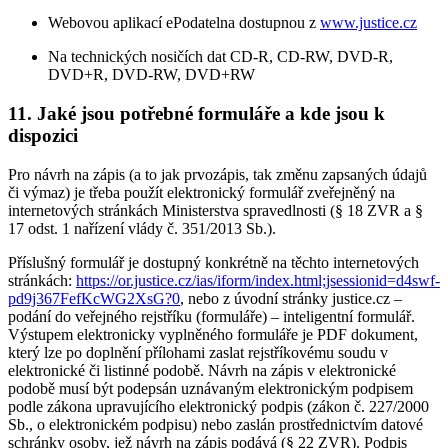
Webovou aplikací ePodatelna dostupnou z
www.justice.cz
Na technických nosičích dat CD-R, CD-RW, DVD-R,
DVD+R, DVD-RW, DVD+RW
11. Jaké jsou potřebné formuláře a kde jsou k
dispozici
Pro návrh na zápis (a to jak prvozápis, tak změnu zapsaných údajů
či výmaz) je třeba použít elektronický formulář zveřejněný na
internetových stránkách Ministerstva spravedlnosti (§ 18 ZVR a §
17 odst. 1 nařízení vlády č. 351/2013 Sb.).
Příslušný formulář je dostupný konkrétně na těchto internetových
stránkách:
https://or.justice.cz/ias/iform/index.html;jsessionid=d4swf-
pd9j367FefKcWG2XsG?0
, nebo z úvodní stránky justice.cz –
podání do veřejného rejstříku (formuláře) – inteligentní formulář.
Výstupem elektronicky vyplněného formuláře je PDF dokument,
který lze po doplnění přílohami zaslat rejstříkovému soudu v
elektronické či listinné podobě. Návrh na zápis v elektronické
podobě musí být podepsán uznávaným elektronickým podpisem
podle zákona upravujícího elektronický podpis (zákon č. 227/2000
Sb., o elektronickém podpisu) nebo zaslán prostřednictvím datové
schránky osoby, jež návrh na zápis podává (§ 22 ZVR). Podpis