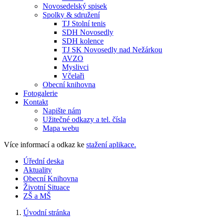
Novosedelský spisek
Spolky & sdružení
TJ Stolní tenis
SDH Novosedly
SDH kolence
TJ SK Novosedly nad Nežárkou
AVZO
Myslivci
Včelaři
Obecní knihovna
Fotogalerie
Kontakt
Napište nám
Užitečné odkazy a tel. čísla
Mapa webu
Více informací a odkaz ke
stažení aplikace.
Úřední deska
Aktuality
Obecní Knihovna
Životní Situace
ZŠ a MŠ
Úvodní stránka