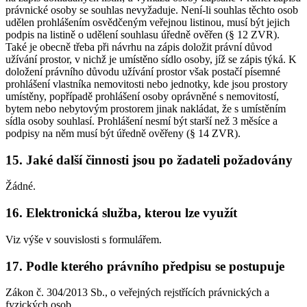
právnické osoby se souhlas nevyžaduje. Není-li souhlas těchto osob
udělen prohlášením osvědčeným veřejnou listinou, musí být jejich
podpis na listině o udělení souhlasu úředně ověřen (§ 12 ZVR).
Také je obecně třeba při návrhu na zápis doložit právní důvod
užívání prostor, v nichž je umístěno sídlo osoby, jíž se zápis týká. K
doložení právního důvodu užívání prostor však postačí písemné
prohlášení vlastníka nemovitosti nebo jednotky, kde jsou prostory
umístěny, popřípadě prohlášení osoby oprávněné s nemovitostí,
bytem nebo nebytovým prostorem jinak nakládat, že s umístěním
sídla osoby souhlasí. Prohlášení nesmí být starší než 3 měsíce a
podpisy na něm musí být úředně ověřeny (§ 14 ZVR).
15. Jaké další činnosti jsou po žadateli požadovány
Žádné.
16. Elektronická služba, kterou lze využít
Viz výše v souvislosti s formulářem.
17. Podle kterého právního předpisu se postupuje
Zákon č. 304/2013 Sb., o veřejných rejstřících právnických a
fyzických osob