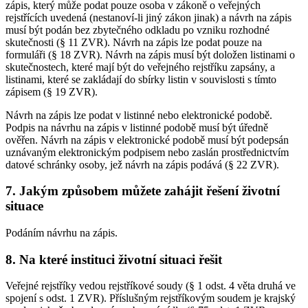
zápis, který může podat pouze osoba v zákoně o veřejných
rejstřících uvedená (nestanoví-li jiný zákon jinak) a návrh na zápis
musí být podán bez zbytečného odkladu po vzniku rozhodné
skutečnosti (§ 11 ZVR). Návrh na zápis lze podat pouze na
formuláři (§ 18 ZVR). Návrh na zápis musí být doložen listinami o
skutečnostech, které mají být do veřejného rejstříku zapsány, a
listinami, které se zakládají do sbírky listin v souvislosti s tímto
zápisem (§ 19 ZVR).
Návrh na zápis lze podat v listinné nebo elektronické podobě.
Podpis na návrhu na zápis v listinné podobě musí být úředně
ověřen. Návrh na zápis v elektronické podobě musí být podepsán
uznávaným elektronickým podpisem nebo zaslán prostřednictvím
datové schránky osoby, jež návrh na zápis podává (§ 22 ZVR).
7. Jakým způsobem můžete zahájit řešení životní
situace
Podáním návrhu na zápis.
8. Na které instituci životní situaci řešit
Veřejné rejstříky vedou rejstříkové soudy (§ 1 odst. 4 věta druhá ve
spojení s odst. 1 ZVR). Příslušným rejstříkovým soudem je krajský