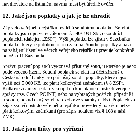
navrhovatele na listinném návrhu musí být úředně ověřen.
12. Jaké jsou poplatky a jak je lze uhradit
Zápis do veřejného rejstříku podléhá soudnímu poplatku. Soudní
poplatky jsou upraveny zákonem č. 549/1991 Sb., o soudních
poplatcích (dále jen „ZSP“). Výši poplatku lze zjistit v Sazebníku
poplatků, který je přílohou tohoto zákona. Soudní poplatky a návrh
na zahájení řízení ve věcech veřejného rejstříku upravuje konkrétně
položka 11 Sazebníku.
Správu placení poplatků vykonává příslušný soud, u kterého je nebo
bude vedeno řízení. Soudní poplatek se platí na účet zřízený u
České národní banky pro příslušný soud a poplatky, které nejsou
vyšší než 5 000 Kč, lze platit kolkovými známkami (§ 8 ZSP).
Kolkové známky se dají zakoupit na kontaktních místech veřejné
správy (tzv. Czech POINT) nebo na vybraných poštách, případně i
u soudu, pokud daný soud tyto kolkové známky nabízí. Poplatek za
zápis skutečnosti do veřejného rejstříku provedený notářem nelze
platit kolkovými známkami (pro zápis notářem viz § 108 a násl.
ZVR).
13. Jaké jsou lhůty pro vyřízení