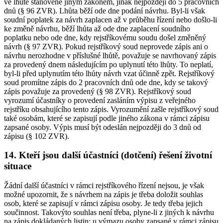
ve lhůtě stanovené jiným zákonem, jinak nejpozději do 5 pracovních
dnů (§ 96 ZVR). Lhůta běží ode dne podání návrhu. Byl-li však
soudní poplatek za návrh zaplacen až v průběhu řízení nebo došlo-li
ke změně návrhu, běží lhůta až ode dne zaplacení soudního
poplatku nebo ode dne, kdy rejstříkovému soudu došel změněný
návrh (§ 97 ZVR). Pokud rejstříkový soud neprovede zápis ani o
návrhu nerozhodne v příslušné lhůtě, považuje se navrhovaný zápis
za provedený dnem následujícím po uplynutí této lhůty. To neplatí,
byl-li před uplynutím této lhůty návrh vzat účinně zpět. Rejstříkový
soud promítne zápis do 2 pracovních dnů ode dne, kdy se takový
zápis považuje za provedený (§ 98 ZVR). Rejstříkový soud
vyrozumí účastníky o provedení zasláním výpisu z veřejného
rejstříku obsahujícího tento zápis. Vyrozumění zašle rejstříkový soud
také osobám, které se zapisují podle jiného zákona v rámci zápisu
zapsané osoby. Výpis musí být odeslán nejpozději do 3 dnů od
zápisu (§ 102 ZVR).
14. Kteří jsou další účastníci (dotčení) řešení životní
situace
Žádní další účastníci v rámci rejstříkového řízení nejsou, je však
možné upozornit, že s návrhem na zápis je třeba doložit souhlas
osob, které se zapisují v rámci zápisu osoby. Je tedy třeba jejich
součinnost. Takovýto souhlas není třeba, plyne-li z jiných k návrhu
na zápis dokládaných listin; u výmazu osoby zapsané v rámci zápisu