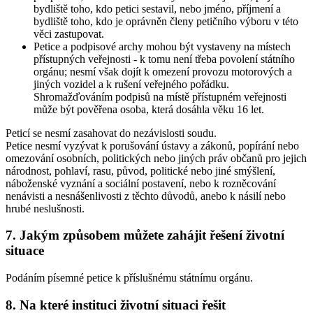
bydliště toho, kdo petici sestavil, nebo jméno, příjmení a
bydliště toho, kdo je oprávněn členy petičního výboru v této
věci zastupovat.
Petice a podpisové archy mohou být vystaveny na místech
přístupných veřejnosti - k tomu není třeba povolení státního
orgánu; nesmí však dojít k omezení provozu motorových a
jiných vozidel a k rušení veřejného pořádku.
Shromažďováním podpisů na místě přístupném veřejnosti
může být pověřena osoba, která dosáhla věku 16 let.
Peticí se nesmí zasahovat do nezávislosti soudu.
Petice nesmí vyzývat k porušování ústavy a zákonů, popírání nebo
omezování osobních, politických nebo jiných práv občanů pro jejich
národnost, pohlaví, rasu, původ, politické nebo jiné smýšlení,
náboženské vyznání a sociální postavení, nebo k rozněcování
nenávisti a nesnášenlivosti z těchto důvodů, anebo k násilí nebo
hrubé neslušnosti.
7. Jakým způsobem můžete zahájit řešení životní
situace
Podáním písemné petice k příslušnému státnímu orgánu.
8. Na které instituci životní situaci řešit