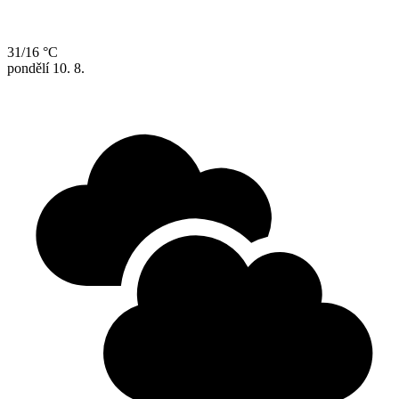
31/16 °C
pondělí
10. 8.