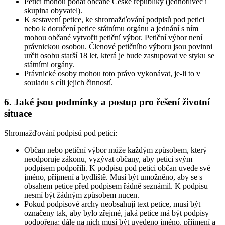
Petici mohou podat občané České republiky (jednotlivec i
skupina obyvatel).
K sestavení petice, ke shromažďování podpisů pod petici
nebo k doručení petice státnímu orgánu a jednání s ním
mohou občané vytvořit petiční výbor. Petiční výbor není
právnickou osobou. Členové petičního výboru jsou povinni
určit osobu starší 18 let, která je bude zastupovat ve styku se
státními orgány.
Právnické osoby mohou toto právo vykonávat, je-li to v
souladu s cíli jejich činností.
6. Jaké jsou podmínky a postup pro řešení životní
situace
Shromažďování podpisů pod petici:
Občan nebo petiční výbor může každým způsobem, který
neodporuje zákonu, vyzývat občany, aby petici svým
podpisem podpořili. K podpisu pod petici občan uvede své
jméno, příjmení a bydliště. Musí být umožněno, aby se s
obsahem petice před podpisem řádně seznámil. K podpisu
nesmí být žádným způsobem nucen.
Pokud podpisové archy neobsahují text petice, musí být
označeny tak, aby bylo zřejmé, jaká petice má být podpisy
podpořena; dále na nich musí být uvedeno jméno, příjmení a