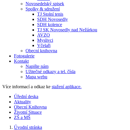
Novosedelský spisek
Spolky & sdružení
TJ Stolní tenis
SDH Novosedly
SDH kolence
TJ SK Novosedly nad Nežárkou
AVZO
Myslivci
Včelaři
Obecní knihovna
Fotogalerie
Kontakt
Napište nám
Užitečné odkazy a tel. čísla
Mapa webu
Více informací a odkaz ke
stažení aplikace.
Úřední deska
Aktuality
Obecní Knihovna
Životní Situace
ZŠ a MŠ
Úvodní stránka