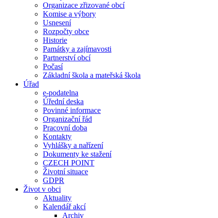
Organizace zřizované obcí
Komise a výbory
Usnesení
Rozpočty obce
Historie
Památky a zajímavosti
Partnerství obcí
Počasí
Základní škola a mateřská škola
Úřad
e-podatelna
Úřední deska
Povinné informace
Organizační řád
Pracovní doba
Kontakty
Vyhlášky a nařízení
Dokumenty ke stažení
CZECH POINT
Životní situace
GDPR
Život v obci
Aktuality
Kalendář akcí
Archiv