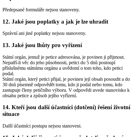
Předepsané formuláře nejsou stanoveny.
12. Jaké jsou poplatky a jak je lze uhradit
Správní ani jiné poplatky nejsou stanoveny.
13. Jaké jsou lhůty pro vyřízení
Státní orgán, jemuž je petice adresována, je povinen ji přijmout.
Nepatří-li věc do jeho působnosti, petici do 5 dnů postoupí
příslušnému státnímu orgánu a uvědomí o tom toho, kdo petici
podal.
Státní orgán, který petici přijal, je povinen její obsah posoudit a do
30 dnů písemně odpovědět tomu, kdo ji podal nebo tomu, kdo
zastupuje členy petičního výboru. V odpovědi uvede stanovisko k
obsahu petice a způsob jejího vyřízení.
14. Kteří jsou další účastníci (dotčení) řešení životní
situace
Další účastníci postupu nejsou stanoveni.