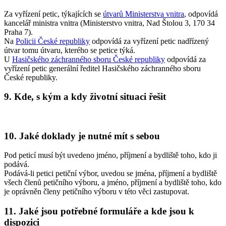
Za vyřízení petic, týkajících se
útvarů Ministerstva vnitra
, odpovídá
kancelář ministra vnitra (Ministerstvo vnitra, Nad Štolou 3, 170 34
Praha 7).
Na
Policii České republiky
odpovídá za vyřízení petic nadřízený
útvar tomu útvaru, kterého se petice týká.
U
Hasičského záchranného sboru České republiky
odpovídá za
vyřízení petic generální ředitel Hasičského záchranného sboru
České republiky.
9. Kde, s kým a kdy životní situaci řešit
10. Jaké doklady je nutné mít s sebou
Pod peticí musí být uvedeno jméno, příjmení a bydliště toho, kdo ji
podává.
Podává-li petici petiční výbor, uvedou se jména, příjmení a bydliště
všech členů petičního výboru, a jméno, příjmení a bydliště toho, kdo
je oprávněn členy petičního výboru v této věci zastupovat.
11. Jaké jsou potřebné formuláře a kde jsou k
dispozici