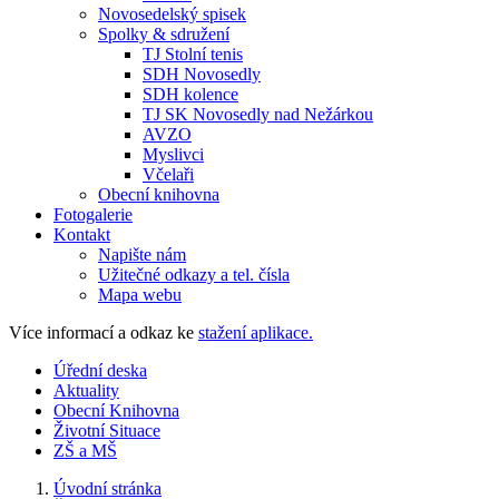
Novosedelský spisek
Spolky & sdružení
TJ Stolní tenis
SDH Novosedly
SDH kolence
TJ SK Novosedly nad Nežárkou
AVZO
Myslivci
Včelaři
Obecní knihovna
Fotogalerie
Kontakt
Napište nám
Užitečné odkazy a tel. čísla
Mapa webu
Více informací a odkaz ke
stažení aplikace.
Úřední deska
Aktuality
Obecní Knihovna
Životní Situace
ZŠ a MŠ
Úvodní stránka