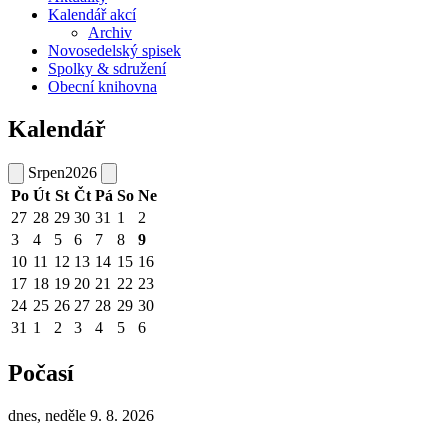
Kalendář akcí
Archiv
Novosedelský spisek
Spolky & sdružení
Obecní knihovna
Kalendář
Srpen
2026
Po
Út
St
Čt
Pá
So
Ne
27
28
29
30
31
1
2
3
4
5
6
7
8
9
10
11
12
13
14
15
16
17
18
19
20
21
22
23
24
25
26
27
28
29
30
31
1
2
3
4
5
6
Počasí
dnes, neděle 9. 8. 2026