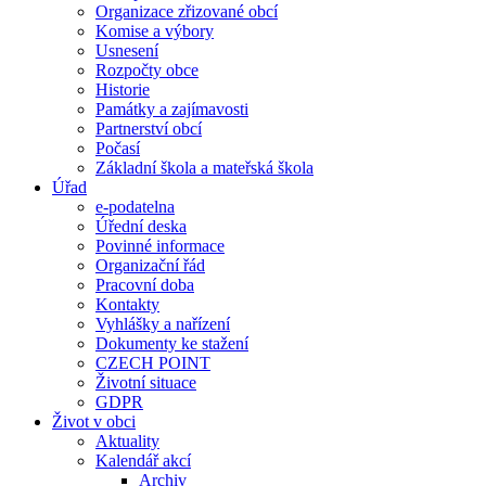
Organizace zřizované obcí
Komise a výbory
Usnesení
Rozpočty obce
Historie
Památky a zajímavosti
Partnerství obcí
Počasí
Základní škola a mateřská škola
Úřad
e-podatelna
Úřední deska
Povinné informace
Organizační řád
Pracovní doba
Kontakty
Vyhlášky a nařízení
Dokumenty ke stažení
CZECH POINT
Životní situace
GDPR
Život v obci
Aktuality
Kalendář akcí
Archiv