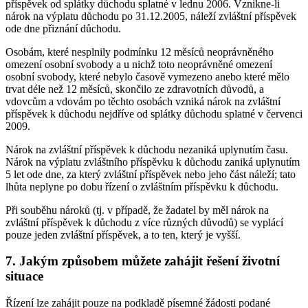
příspěvek od splátky důchodu splatné v lednu 2006. Vznikne-li
nárok na výplatu důchodu po 31.12.2005, náleží zvláštní příspěvek
ode dne přiznání důchodu.
Osobám, které nesplnily podmínku 12 měsíců neoprávněného
omezení osobní svobody a u nichž toto neoprávněné omezení
osobní svobody, které nebylo časově vymezeno anebo které mělo
trvat déle než 12 měsíců, skončilo ze zdravotních důvodů, a
vdovcům a vdovám po těchto osobách vzniká nárok na zvláštní
příspěvek k důchodu nejdříve od splátky důchodu splatné v červenci
2009.
Nárok na zvláštní příspěvek k důchodu nezaniká uplynutím času.
Nárok na výplatu zvláštního příspěvku k důchodu zaniká uplynutím
5 let ode dne, za který zvláštní příspěvek nebo jeho část náleží; tato
lhůta neplyne po dobu řízení o zvláštním příspěvku k důchodu.
Při souběhu nároků (tj. v případě, že žadatel by měl nárok na
zvláštní příspěvek k důchodu z více různých důvodů) se vyplácí
pouze jeden zvláštní příspěvek, a to ten, který je vyšší.
7. Jakým způsobem můžete zahájit řešení životní
situace
Řízení lze zahájit pouze na podkladě písemné žádosti podané