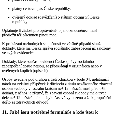
platný cestovní pas České republiky,
ověřený doklad (osvědčení) o státním občanství České
republiky.
Uplatňuje-li žádost pro oprávněného jeho zmocněnec, musí
předložit též písemnou plnou moc.
K prokázání rozhodných skutečností ve většině případů slouží
doklady, které má Česká správa sociálního zabezpečení již založeny
ve svých evidencích.
Doklady, které součástí evidencí České správy sociálního
zabezpečení dosud nejsou, se předkládají v originálech nebo v
ověřených kopiích (opisech).
Osoby uvedené pod druhou a třetí odrážkou v bodě 04, uplatňující
nárok na zvláštní příspěvek k důchodu z titulu nezákonného zbavení
osobní svobody v rozsahu kratším než 12 měsíců, musí předložit
doklad, z něhož je zřejmé, že zbavení osobní svobody mělo trvat
déle než 12 měsíců nebo nebylo časově vymezeno a že k propuštění
došlo ze zdravotních důvodů.
11. Jaké jsou potřebné formuláře a kde jsou k