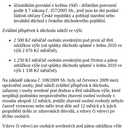
účastníkům povstání v květnu 1945 - držitelům potvrzení
podle § 7 zákona č. 357/2005 Sb., jenž jsou ke dni podání
žádosti občany České republiky a pobírají starobní nebo
invalidní důchod z českého důchodového pojištění.
Zvláštní příspěvek k důchodu náleží ve výši:
2 500 Kč měsíčně osobám uvedeným pod první až třetí
odrážkou výše (od splátky důchodu splatné v lednu 2010 ve
výši 2 676 Kč měsíčně),
1 250 Kč měsíčně osobám uvedeným pod čtvrtou a pátou
odrážkou výše (od splátky důchodu splatné v lednu 2010 ve
výši 1 338 Kč měsíčně).
Na základě zákona č. 108/2009 Sb. byly od července 2009 mezi
oprávněné osoby, jimž náleží zvláštní příspěvek k důchodu,
zařazeny i osoby uvedené pod druhou a třetí odrážkou výše, které
nesplňují podmínku neoprávněného zbavení osobní svobody v
rozsahu alespoň 12 měsíců, jestliže zbavení osobní svobody nebylo
časově vymezeno nebo mělo trvat déle než 12 měsíců a k jejich
propuštění došlo ze zdravotních důvodů, a vdovy či vdovci po
těchto osobách.
Vdovy či vdovci po osobách uvedených pod pátou odrážkou výše