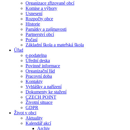
Organizace zřizované obcí
Komise a výbory
Usnesení
Rozpočty obce
Historie
Památky a zajímavosti
Partnerství obcí
Počasí
Základní škola a mateřská škola
Úřad
e-podatelna
Úřední deska
Povinné informace
Organizační řád
Pracovní doba
Kontakty
Vyhlášky a nařízení
Dokumenty ke stažení
CZECH POINT
Životní situace
GDPR
Život v obci
Aktuality
Kalendář akcí
Archiv