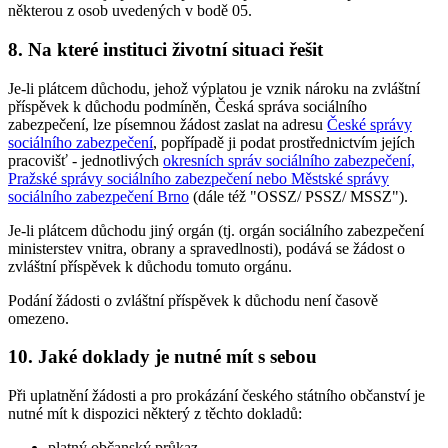
některou z osob uvedených v bodě 05.
8. Na které instituci životní situaci řešit
Je-li plátcem důchodu, jehož výplatou je vznik nároku na zvláštní
příspěvek k důchodu podmíněn, Česká správa sociálního
zabezpečení, lze písemnou žádost zaslat na adresu
České správy
sociálního zabezpečení
, popřípadě ji podat prostřednictvím jejích
pracovišť - jednotlivých
okresních správ sociálního zabezpečení,
Pražské správy sociálního zabezpečení nebo Městské správy
sociálního zabezpečení Brno
(dále též "OSSZ/ PSSZ/ MSSZ").
Je-li plátcem důchodu jiný orgán (tj. orgán sociálního zabezpečení
ministerstev vnitra, obrany a spravedlnosti), podává se žádost o
zvláštní příspěvek k důchodu tomuto orgánu.
Podání žádosti o zvláštní příspěvek k důchodu není časově
omezeno.
10. Jaké doklady je nutné mít s sebou
Při uplatnění žádosti a pro prokázání českého státního občanství je
nutné mít k dispozici některý z těchto dokladů:
platný občanský průkaz,