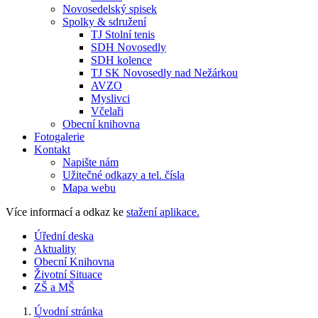
Novosedelský spisek
Spolky & sdružení
TJ Stolní tenis
SDH Novosedly
SDH kolence
TJ SK Novosedly nad Nežárkou
AVZO
Myslivci
Včelaři
Obecní knihovna
Fotogalerie
Kontakt
Napište nám
Užitečné odkazy a tel. čísla
Mapa webu
Více informací a odkaz ke
stažení aplikace.
Úřední deska
Aktuality
Obecní Knihovna
Životní Situace
ZŠ a MŠ
Úvodní stránka