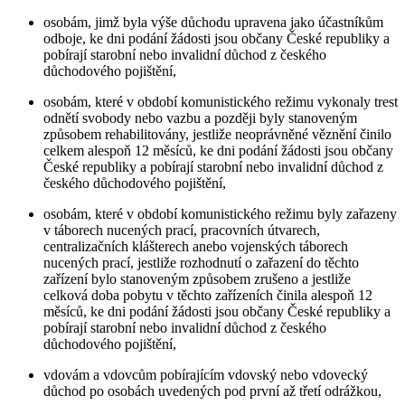
osobám, jimž byla výše důchodu upravena jako účastníkům
odboje, ke dni podání žádosti jsou občany České republiky a
pobírají starobní nebo invalidní důchod z českého
důchodového pojištění,
osobám, které v období komunistického režimu vykonaly trest
odnětí svobody nebo vazbu a později byly stanoveným
způsobem rehabilitovány, jestliže neoprávněné věznění činilo
celkem alespoň 12 měsíců, ke dni podání žádosti jsou občany
České republiky a pobírají starobní nebo invalidní důchod z
českého důchodového pojištění,
osobám, které v období komunistického režimu byly zařazeny
v táborech nucených prací, pracovních útvarech,
centralizačních klášterech anebo vojenských táborech
nucených prací, jestliže rozhodnutí o zařazení do těchto
zařízení bylo stanoveným způsobem zrušeno a jestliže
celková doba pobytu v těchto zařízeních činila alespoň 12
měsíců, ke dni podání žádosti jsou občany České republiky a
pobírají starobní nebo invalidní důchod z českého
důchodového pojištění,
vdovám a vdovcům pobírajícím vdovský nebo vdovecký
důchod po osobách uvedených pod první až třetí odrážkou,