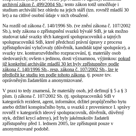
archivní zákon č. 499/2004 Sb.
; tento zákon totiž umožňuje i
studium archiválií bez ohledu na jejich stáří (tzn. rovněž mladší 30
let) a na citlivé osobní údaje v nich obsažené.
Na rozdíl od zákona č. 140/1996 Sb. (ve znění zákona č. 107/2002
Sb.), tedy zákona o zpřístupnění svazků bývalé StB, je tak možno
studovat také svazky těch kategorií spolupracovníků a tajných
spolupracovníků StB, které předchozí právní úpravy z procesu
zpřístupňování vylučovaly (důvěrník, kandidát tajné spolupráce), a
svazky tzv. kontrarozvědného rozpracování, tj. materiály osob
sledovaných; ovšem s jedinou, dosti významnou, výjimkou:
pokud
již konkrétní archiválie mladší 30 let byly zpřístupněny podle
zákona č. 140/1996 Sb., resp. zákona č. 107/2002 Sb., lze je
předložit ke studiu jen podle tohoto zákona
, tj. pouze tzv.
oprávněným žadatelům a anonymizované.
V praxi to tedy znamená, že materiály osob, jež definují § 5 a § 3
písm. i) zákona č. 107/2002 Sb. (tj. spolupracovníků StB v
kategoriích rezident, agent, informátor, držitel propůjčeného bytu
anebo držitel konspiračního bytu, u svazků z provenience I. správy
rovněž v kategoriích ideový spolupracovník, důvěrník, důvěrný
styk, držitel krycí adresy), jež byly jakémukoliv žadateli
zpřístupněny před 1. lednem 2005, lze zpřístupnit pouze v
anonymizované podobě.