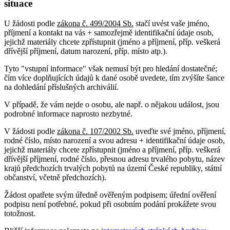
situace
U žádosti podle
zákona č. 499/2004 Sb.
stačí uvést vaše jméno,
příjmení a kontakt na vás + samozřejmě identifikační údaje osob,
jejichž materiály chcete zpřístupnit (jméno a příjmení, příp. veškerá
dřívější příjmení, datum narození, příp. místo atp.).
Tyto "vstupní informace" však nemusí být pro hledání dostatečné;
čím více doplňujících údajů k dané osobě uvedete, tím zvýšíte šance
na dohledání příslušných archiválií.
V případě, že vám nejde o osobu, ale např. o nějakou událost, jsou
podrobné informace naprosto nezbytné.
V žádosti podle
zákona č. 107/2002 Sb.
uveďte své jméno, příjmení,
rodné číslo, místo narození a svou adresu + identifikační údaje osob,
jejichž materiály chcete zpřístupnit (jméno a příjmení, příp. veškerá
dřívější příjmení, rodné číslo, přesnou adresu trvalého pobytu, název
krajů předchozích trvalých pobytů na území České republiky, státní
občanství, včetně předchozích).
Žádost opatřete svým úředně ověřeným podpisem; úřední ověření
podpisu není potřebné, pokud při osobním podání prokážete svou
totožnost.