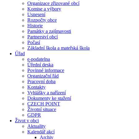
Organizace zřizované obcí
Komise a výbory
Usnesení
Rozpočty obce
Historie
Památky a zajímavosti
Partnerství obcí
Počasí
Základní škola a mateřská škola
Úřad
e-podatelna
Úřední deska
Povinné informace
Organizační řád
Pracovní doba
Kontakty
Vyhlášky a nařízení
Dokumenty ke stažení
CZECH POINT
Životní situace
GDPR
Život v obci
Aktuality
Kalendář akcí
Archiv