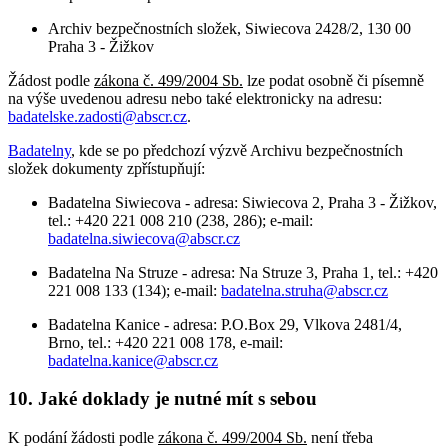
Archiv bezpečnostních složek, Siwiecova 2428/2, 130 00
Praha 3 - Žižkov
Žádost podle
zákona č. 499/2004 Sb.
lze podat osobně či písemně
na výše uvedenou adresu nebo také elektronicky na adresu:
badatelske.zadosti@abscr.cz
.
Badatelny
, kde se po předchozí výzvě Archivu bezpečnostních
složek dokumenty zpřístupňují:
Badatelna Siwiecova - adresa: Siwiecova 2, Praha 3 - Žižkov,
tel.: +420 221 008 210 (238, 286); e-mail:
badatelna.siwiecova@abscr.cz
Badatelna Na Struze - adresa: Na Struze 3, Praha 1, tel.: +420
221 008 133 (134); e-mail:
badatelna.struha@abscr.cz
Badatelna Kanice - adresa: P.O.Box 29, Vlkova 2481/4,
Brno, tel.: +420 221 008 178, e-mail:
badatelna.kanice@abscr.cz
10. Jaké doklady je nutné mít s sebou
K podání žádosti podle
zákona č. 499/2004 Sb.
není třeba