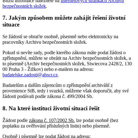
Bližší informace naleznete na
internetových stránkách Archivu
bezpečnostních složek
.
7. Jakým způsobem můžete zahájit řešení životní
situace
Se žádostí se obraťte osobně, písemně nebo elektronicky na
pracovníky Archivu bezpečnostních složek.
Pokud si nevíte rady, podle kterého zákona máte podat žádost o
zpřístupnění, můžete se obrátit na Archiv bezpečnostních složek, a
to písemně (Archiv bezpečnostních složek, Siwiecova 2428/2, 130
00 Praha 3 - Žižkov) nebo e-mailem na adresu:
badatelske.zadosti@abscr.cz
.
Badatelům a dalším zájemcům o zpřístupnění archiválií z
provenience StB, tedy i svazků, můžeme však doporučit, aby své
žádosti podávali podle zákona č. 499/2004 Sb.
8. Na které instituci životní situaci řešit
Žádost podle
zákona č. 107/2002 Sb.
lze podat osobně (bez
poplatku za ověřování příslušných listin) nebo písemně.
Osobně i písemně lze podat žádost na adresu: