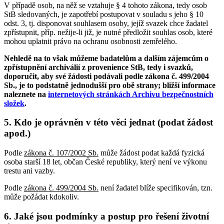
V případě osob, na něž se vztahuje § 4 tohoto zákona, tedy osob
StB sledovaných, je zapotřebí postupovat v souladu s jeho § 10
odst. 3, tj. disponovat souhlasem osoby, jejíž svazek chce žadatel
zpřístupnit, příp. nežije-li již, je nutné předložit souhlas osob, které
mohou uplatnit právo na ochranu osobnosti zemřelého.
Nehledě na to však můžeme badatelům a dalším zájemcům o
zpřístupnění archiválií z provenience StB, tedy i svazků,
doporučit, aby své žádosti podávali podle zákona č. 499/2004
Sb., je to podstatně jednodušší pro obě strany; bližší informace
naleznete na
internetových stránkách Archivu bezpečnostních
složek
.
5. Kdo je oprávněn v této věci jednat (podat žádost
apod.)
Podle
zákona č. 107/2002 Sb.
může žádost podat každá fyzická
osoba starší 18 let, občan České republiky, který není ve výkonu
trestu ani vazby.
Podle
zákona č. 499/2004 Sb.
není žadatel blíže specifikován, tzn.
může požádat kdokoliv.
6. Jaké jsou podmínky a postup pro řešení životní