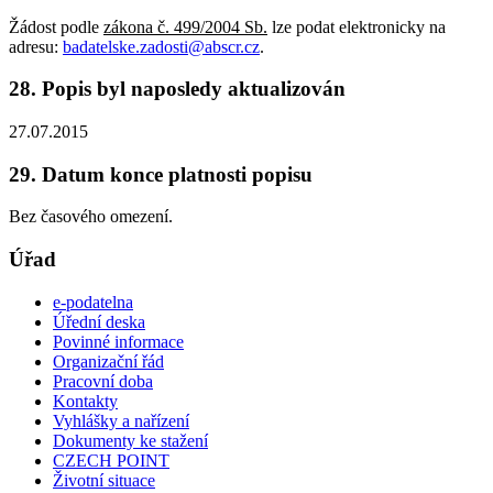
Žádost podle
zákona č. 499/2004 Sb.
lze podat elektronicky na
adresu:
badatelske.zadosti@abscr.cz
.
28. Popis byl naposledy aktualizován
27.07.2015
29. Datum konce platnosti popisu
Bez časového omezení.
Úřad
e-podatelna
Úřední deska
Povinné informace
Organizační řád
Pracovní doba
Kontakty
Vyhlášky a nařízení
Dokumenty ke stažení
CZECH POINT
Životní situace