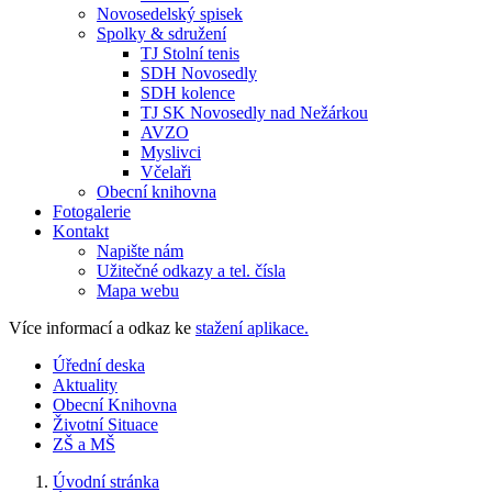
Novosedelský spisek
Spolky & sdružení
TJ Stolní tenis
SDH Novosedly
SDH kolence
TJ SK Novosedly nad Nežárkou
AVZO
Myslivci
Včelaři
Obecní knihovna
Fotogalerie
Kontakt
Napište nám
Užitečné odkazy a tel. čísla
Mapa webu
Více informací a odkaz ke
stažení aplikace.
Úřední deska
Aktuality
Obecní Knihovna
Životní Situace
ZŠ a MŠ
Úvodní stránka