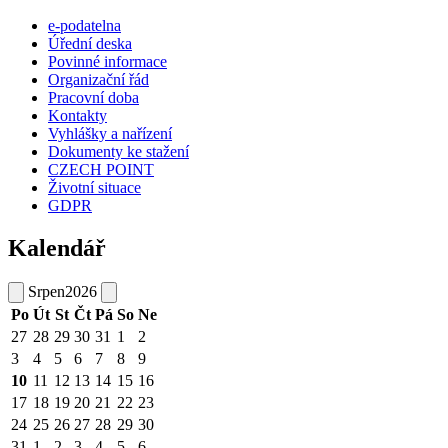
e-podatelna
Úřední deska
Povinné informace
Organizační řád
Pracovní doba
Kontakty
Vyhlášky a nařízení
Dokumenty ke stažení
CZECH POINT
Životní situace
GDPR
Kalendář
Srpen
2026
Po
Út
St
Čt
Pá
So
Ne
27
28
29
30
31
1
2
3
4
5
6
7
8
9
10
11
12
13
14
15
16
17
18
19
20
21
22
23
24
25
26
27
28
29
30
31
1
2
3
4
5
6