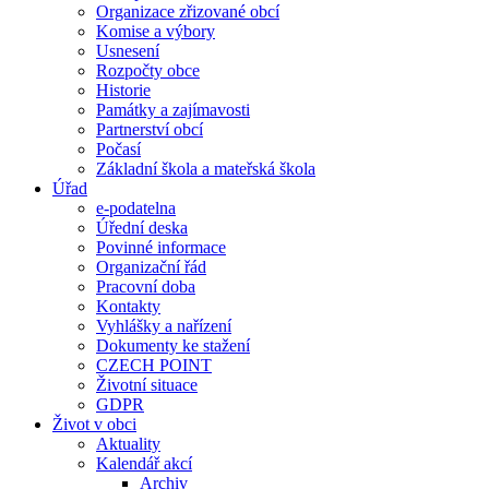
Organizace zřizované obcí
Komise a výbory
Usnesení
Rozpočty obce
Historie
Památky a zajímavosti
Partnerství obcí
Počasí
Základní škola a mateřská škola
Úřad
e-podatelna
Úřední deska
Povinné informace
Organizační řád
Pracovní doba
Kontakty
Vyhlášky a nařízení
Dokumenty ke stažení
CZECH POINT
Životní situace
GDPR
Život v obci
Aktuality
Kalendář akcí
Archiv