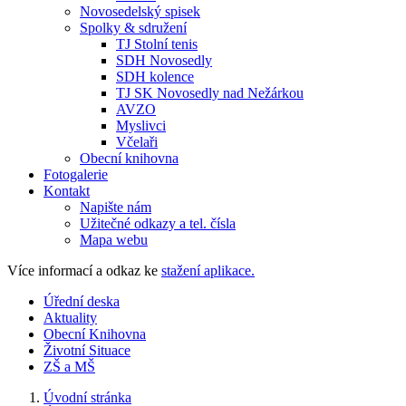
Novosedelský spisek
Spolky & sdružení
TJ Stolní tenis
SDH Novosedly
SDH kolence
TJ SK Novosedly nad Nežárkou
AVZO
Myslivci
Včelaři
Obecní knihovna
Fotogalerie
Kontakt
Napište nám
Užitečné odkazy a tel. čísla
Mapa webu
Více informací a odkaz ke
stažení aplikace.
Úřední deska
Aktuality
Obecní Knihovna
Životní Situace
ZŠ a MŠ
Úvodní stránka