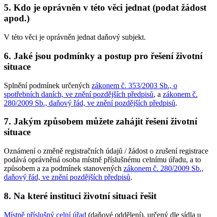
5. Kdo je oprávněn v této věci jednat (podat žádost
apod.)
V této věci je oprávněn jednat daňový subjekt.
6. Jaké jsou podmínky a postup pro řešení životní
situace
Splnění podmínek určených
zákonem č. 353/2003 Sb., o
spotřebních daních, ve znění pozdějších předpisů
, a
zákonem č.
280/2009 Sb., daňový řád, ve znění pozdějších předpisů
.
7. Jakým způsobem můžete zahájit řešení životní
situace
Oznámení o změně registračních údajů / žádost o zrušení registrace
podává oprávněná osoba místně příslušnému celnímu úřadu, a to
způsobem a za podmínek stanovených
zákonem č. 280/2009 Sb.,
daňový řád, ve znění pozdějších předpisů
.
8. Na které instituci životní situaci řešit
Místně příslušný celní úřad
(daňové oddělení), určený dle sídla u