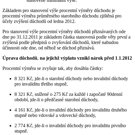
stanovené minimální výše.
Základem pro stanovení výše procentní výměry důchodu je
procentní výměra průměrného starobního důchodu zjištěná pro
účely zvýšení důchodů od ledna 2012.
Pro stanovení výše procentní výměry důchodů přiznávaných ode
dne po 31.12.2011 je základem částka stanovená podle věty první a
zvýšená podle předpisů o zvyšování důchodů, které nabudou
účinnosti ode dne, od něhož se důchod přiznává.
Úprava důchodů
,
na jejichž výplatu vznikl nárok před 1
.
1
.
2012
Procentní výměra se zvyšuje tak, aby dosáhla částky:
8 321 Kč, jde-li o starobní důchody nebo invalidní důchody
pro invaliditu třetího stupně,
8 321 Kč, snížené o 275 Kč za každé i započaté 90denní
období, jde-li o předčasné starobní důchody,
4 161 Kč, jde-li o invalidní důchody pro invaliditu druhého
stupně nebo vdovské a vdovecké důchody,
2 774 Kč, jde-li o invalidní důchody pro invaliditu prvního
stupně.