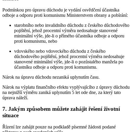
Podmínkou pro úpravu důchodu je vydání osvědčení účastníka
odboje a odporu proti komunismu Ministerstvem obrany a pobírání:
starobního nebo invalidního důchodu z českého důchodového
pojištění, jehož procentní výměra nedosahuje stanovené
minimální výše, jde-li o přímého účastníka odboje a odporu
proti komunismu, nebo
vdovského nebo vdoveckého důchodu z českého
důchodového pojištění, jehož procentní výměra nedosahuje
stanovené minimální výše, jde-li o pozůstalého manžela po
účastníku odboje a odporu proti komunismu.
Nárok na úpravu důchodu nezaniká uplynutím času.
Nárok na výplatu finančního efektu vyplývajícího z úpravy důchodu
na nejnižší výměru zaniká uplynutím 5 let ode dne, za který tato
úprava náleží.
7. Jakým způsobem můžete zahájit řešení životní
situace
Řízení lze zahájit pouze na podkladě písemné žádosti podané