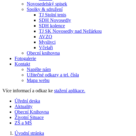
Novosedelský spisek
Spolky & sdružení
TJ Stolní tenis
SDH Novosedly
SDH kolence
TJ SK Novosedly nad Nežárkou
AVZO
Myslivci
Včelaři
Obecní knihovna
Fotogalerie
Kontakt
Napište nám
Užitečné odkazy a tel. čísla
Mapa webu
Více informací a odkaz ke
stažení aplikace.
Úřední deska
Aktuality
Obecní Knihovna
Životní Situace
ZŠ a MŠ
Úvodní stránka