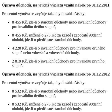
Úprava důchodů
,
na jejichž výplatu vznikl nárok po 31
.
12
.
2011
Procentní výměra se zvyšuje tak, aby dosáhla částky:
8 455 Kč, jde-li o starobní důchody nebo invalidní důchody
pro invaliditu třetího stupně,
8 455 Kč, snížené o 275 Kč za každé i započaté 90denní
období, jde-li o předčasné starobní důchody,
4 228 Kč, jde-li o invalidní důchody pro invaliditu druhého
stupně nebo vdovské a vdovecké důchody,
2 819 Kč, jde-li o invalidní důchody pro invaliditu prvního
stupně.
Úprava důchodů
,
na jejichž výplatu vznikl nárok po 31
.
12
.
2012
Procentní výměra se zvyšuje tak, aby dosáhla částky:
8 532 Kč, jde-li o starobní důchody nebo invalidní důchody
pro invaliditu třetího stupně,
8 532 Kč, snížené o 275 Kč za každé i započaté 90denní
období, jde-li o předčasné starobní důchody,