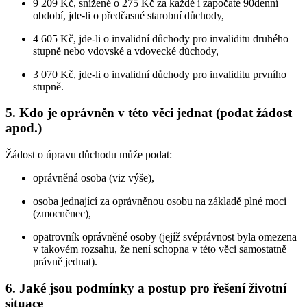
9 209 Kč, snížené o 275 Kč za každé i započaté 90denní
období, jde-li o předčasné starobní důchody,
4 605 Kč, jde-li o invalidní důchody pro invaliditu druhého
stupně nebo vdovské a vdovecké důchody,
3 070 Kč, jde-li o invalidní důchody pro invaliditu prvního
stupně.
5. Kdo je oprávněn v této věci jednat (podat žádost
apod.)
Žádost o úpravu důchodu může podat:
oprávněná osoba (viz výše),
osoba jednající za oprávněnou osobu na základě plné moci
(zmocněnec),
opatrovník oprávněné osoby (jejíž svéprávnost byla omezena
v takovém rozsahu, že není schopna v této věci samostatně
právně jednat).
6. Jaké jsou podmínky a postup pro řešení životní
situace