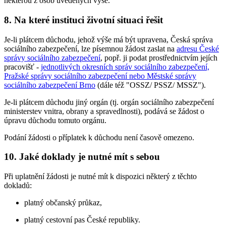
některou z osob uvedených výše.
8. Na které instituci životní situaci řešit
Je-li plátcem důchodu, jehož výše má být upravena, Česká správa
sociálního zabezpečení, lze písemnou žádost zaslat na
adresu České
správy sociálního zabezpečení
, popř. ji podat prostřednictvím jejích
pracovišť -
jednotlivých okresních správ sociálního zabezpečení,
Pražské správy sociálního zabezpečení nebo Městské správy
sociálního zabezpečení Brno
(dále též "OSSZ/ PSSZ/ MSSZ").
Je-li plátcem důchodu jiný orgán (tj. orgán sociálního zabezpečení
ministerstev vnitra, obrany a spravedlnosti), podává se žádost o
úpravu důchodu tomuto orgánu.
Podání žádosti o příplatek k důchodu není časově omezeno.
10. Jaké doklady je nutné mít s sebou
Při uplatnění žádosti je nutné mít k dispozici některý z těchto
dokladů:
platný občanský průkaz,
platný cestovní pas České republiky.