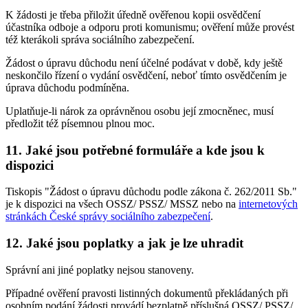
K žádosti je třeba přiložit úředně ověřenou kopii osvědčení
účastníka odboje a odporu proti komunismu; ověření může provést
též kterákoli správa sociálního zabezpečení.
Žádost o úpravu důchodu není účelné podávat v době, kdy ještě
neskončilo řízení o vydání osvědčení, neboť tímto osvědčením je
úprava důchodu podmíněna.
Uplatňuje-li nárok za oprávněnou osobu její zmocněnec, musí
předložit též písemnou plnou moc.
11. Jaké jsou potřebné formuláře a kde jsou k
dispozici
Tiskopis "Žádost o úpravu důchodu podle zákona č. 262/2011 Sb."
je k dispozici na všech OSSZ/ PSSZ/ MSSZ nebo na
internetových
stránkách České správy sociálního zabezpečení
.
12. Jaké jsou poplatky a jak je lze uhradit
Správní ani jiné poplatky nejsou stanoveny.
Případné ověření pravosti listinných dokumentů překládaných při
osobním podání žádosti provádí bezplatně příslušná OSSZ/ PSSZ/