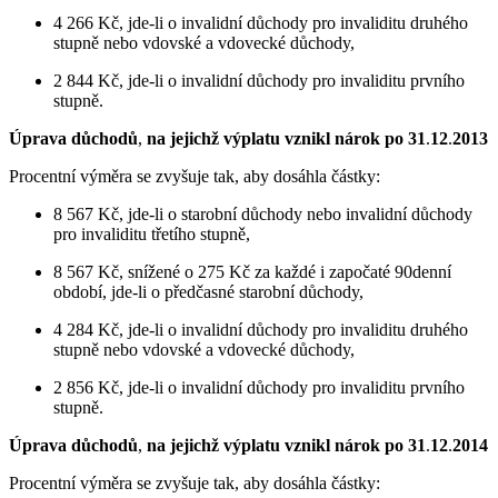
4 266 Kč, jde-li o invalidní důchody pro invaliditu druhého
stupně nebo vdovské a vdovecké důchody,
2 844 Kč, jde-li o invalidní důchody pro invaliditu prvního
stupně.
Úprava důchodů
,
na jejichž výplatu vznikl nárok po 31
.
12
.
2013
Procentní výměra se zvyšuje tak, aby dosáhla částky:
8 567 Kč, jde-li o starobní důchody nebo invalidní důchody
pro invaliditu třetího stupně,
8 567 Kč, snížené o 275 Kč za každé i započaté 90denní
období, jde-li o předčasné starobní důchody,
4 284 Kč, jde-li o invalidní důchody pro invaliditu druhého
stupně nebo vdovské a vdovecké důchody,
2 856 Kč, jde-li o invalidní důchody pro invaliditu prvního
stupně.
Úprava důchodů
,
na jejichž výplatu vznikl nárok po 31
.
12
.
2014
Procentní výměra se zvyšuje tak, aby dosáhla částky: