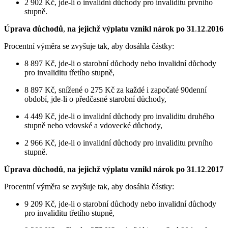
2 902 Kč, jde-li o invalidní důchody pro invaliditu prvního
stupně.
Úprava důchodů
,
na jejichž výplatu vznikl nárok po 31
.
12
.
2016
Procentní výměra se zvyšuje tak, aby dosáhla částky:
8 897 Kč, jde-li o starobní důchody nebo invalidní důchody
pro invaliditu třetího stupně,
8 897 Kč, snížené o 275 Kč za každé i započaté 90denní
období, jde-li o předčasné starobní důchody,
4 449 Kč, jde-li o invalidní důchody pro invaliditu druhého
stupně nebo vdovské a vdovecké důchody,
2 966 Kč, jde-li o invalidní důchody pro invaliditu prvního
stupně.
Úprava důchodů
,
na jejichž výplatu vznikl nárok po 31
.
12
.
2017
Procentní výměra se zvyšuje tak, aby dosáhla částky:
9 209 Kč, jde-li o starobní důchody nebo invalidní důchody
pro invaliditu třetího stupně,