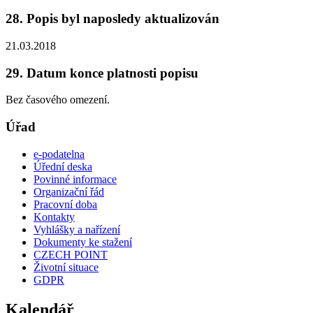
28. Popis byl naposledy aktualizován
21.03.2018
29. Datum konce platnosti popisu
Bez časového omezení.
Úřad
e-podatelna
Úřední deska
Povinné informace
Organizační řád
Pracovní doba
Kontakty
Vyhlášky a nařízení
Dokumenty ke stažení
CZECH POINT
Životní situace
GDPR
Kalendář