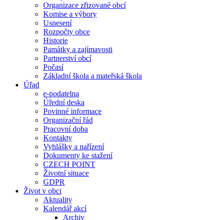
Organizace zřizované obcí
Komise a výbory
Usnesení
Rozpočty obce
Historie
Památky a zajímavosti
Partnerství obcí
Počasí
Základní škola a mateřská škola
Úřad
e-podatelna
Úřední deska
Povinné informace
Organizační řád
Pracovní doba
Kontakty
Vyhlášky a nařízení
Dokumenty ke stažení
CZECH POINT
Životní situace
GDPR
Život v obci
Aktuality
Kalendář akcí
Archiv