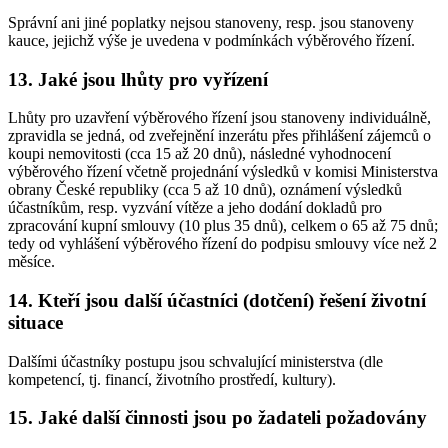
Správní ani jiné poplatky nejsou stanoveny, resp. jsou stanoveny
kauce, jejichž výše je uvedena v podmínkách výběrového řízení.
13. Jaké jsou lhůty pro vyřízení
Lhůty pro uzavření výběrového řízení jsou stanoveny individuálně,
zpravidla se jedná, od zveřejnění inzerátu přes přihlášení zájemců o
koupi nemovitosti (cca 15 až 20 dnů), následné vyhodnocení
výběrového řízení včetně projednání výsledků v komisi Ministerstva
obrany České republiky (cca 5 až 10 dnů), oznámení výsledků
účastníkům, resp. vyzvání vítěze a jeho dodání dokladů pro
zpracování kupní smlouvy (10 plus 35 dnů), celkem o 65 až 75 dnů;
tedy od vyhlášení výběrového řízení do podpisu smlouvy více než 2
měsíce.
14. Kteří jsou další účastníci (dotčení) řešení životní
situace
Dalšími účastníky postupu jsou schvalující ministerstva (dle
kompetencí, tj. financí, životního prostředí, kultury).
15. Jaké další činnosti jsou po žadateli požadovány