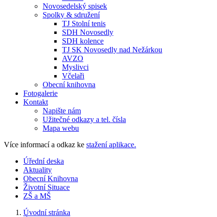
Novosedelský spisek
Spolky & sdružení
TJ Stolní tenis
SDH Novosedly
SDH kolence
TJ SK Novosedly nad Nežárkou
AVZO
Myslivci
Včelaři
Obecní knihovna
Fotogalerie
Kontakt
Napište nám
Užitečné odkazy a tel. čísla
Mapa webu
Více informací a odkaz ke
stažení aplikace.
Úřední deska
Aktuality
Obecní Knihovna
Životní Situace
ZŠ a MŠ
Úvodní stránka