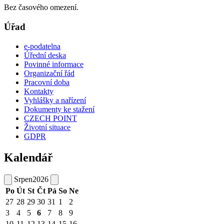
Bez časového omezení.
Úřad
e-podatelna
Úřední deska
Povinné informace
Organizační řád
Pracovní doba
Kontakty
Vyhlášky a nařízení
Dokumenty ke stažení
CZECH POINT
Životní situace
GDPR
Kalendář
Srpen
2026
Po
Út
St
Čt
Pá
So
Ne
27
28
29
30
31
1
2
3
4
5
6
7
8
9
10
11
12
13
14
15
16