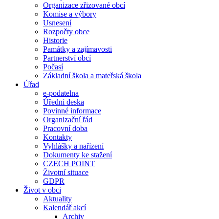
Organizace zřizované obcí
Komise a výbory
Usnesení
Rozpočty obce
Historie
Památky a zajímavosti
Partnerství obcí
Počasí
Základní škola a mateřská škola
Úřad
e-podatelna
Úřední deska
Povinné informace
Organizační řád
Pracovní doba
Kontakty
Vyhlášky a nařízení
Dokumenty ke stažení
CZECH POINT
Životní situace
GDPR
Život v obci
Aktuality
Kalendář akcí
Archiv