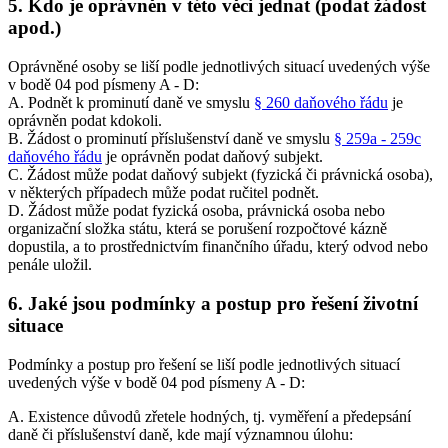
5. Kdo je oprávněn v této věci jednat (podat žádost
apod.)
Oprávněné osoby se liší podle jednotlivých situací uvedených výše
v bodě 04 pod písmeny A - D:
A. Podnět k prominutí daně ve smyslu
§ 260 daňového řádu
je
oprávněn podat kdokoli.
B. Žádost o prominutí příslušenství daně ve smyslu
§ 259a - 259c
daňového řádu
je oprávněn podat daňový subjekt.
C. Žádost může podat daňový subjekt (fyzická či právnická osoba),
v některých případech může podat ručitel podnět.
D. Žádost může podat fyzická osoba, právnická osoba nebo
organizační složka státu, která se porušení rozpočtové kázně
dopustila, a to prostřednictvím finančního úřadu, který odvod nebo
penále uložil.
6. Jaké jsou podmínky a postup pro řešení životní
situace
Podmínky a postup pro řešení se liší podle jednotlivých situací
uvedených výše v bodě 04 pod písmeny A - D:
A. Existence důvodů zřetele hodných, tj. vyměření a předepsání
daně či příslušenství daně, kde mají významnou úlohu: