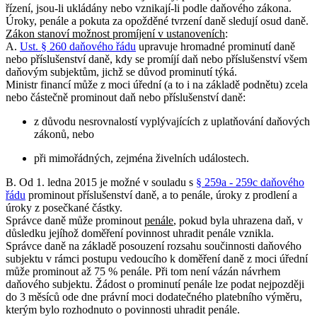
řízení, jsou-li ukládány nebo vznikají-li podle daňového zákona.
Úroky, penále a pokuta za opožděné tvrzení daně sledují osud daně.
Zákon stanoví možnost promíjení v ustanoveních
:
A.
Ust. § 260 daňového řádu
upravuje hromadné prominutí daně
nebo příslušenství daně, kdy se promíjí daň nebo příslušenství všem
daňovým subjektům, jichž se důvod prominutí týká.
Ministr financí může z moci úřední (a to i na základě podnětu) zcela
nebo částečně prominout daň nebo příslušenství daně:
z důvodu nesrovnalostí vyplývajících z uplatňování daňových
zákonů, nebo
při mimořádných, zejména živelních událostech.
B. Od 1. ledna 2015 je možné v souladu s
§ 259a - 259c daňového
řádu
prominout příslušenství daně, a to penále, úroky z prodlení a
úroky z posečkané částky.
Správce daně může prominout
penále
, pokud byla uhrazena daň, v
důsledku jejíhož doměření povinnost uhradit penále vznikla.
Správce daně na základě posouzení rozsahu součinnosti daňového
subjektu v rámci postupu vedoucího k doměření daně z moci úřední
může prominout až 75 % penále. Při tom není vázán návrhem
daňového subjektu. Žádost o prominutí penále lze podat nejpozději
do 3 měsíců ode dne právní moci dodatečného platebního výměru,
kterým bylo rozhodnuto o povinnosti uhradit penále.