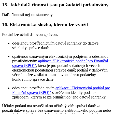
15. Jaké další činnosti jsou po žadateli požadovány
Další činnosti nejsou stanoveny.
16. Elektronická služba, kterou lze využít
Podání lze učinit datovou zprávou:
odeslanou prostřednictvím datové schránky do datové
schránky správce daně,
opatřenou uznávaným elektronickým podpisem a odeslanou
prostřednictvím
aplikace "Elektronická podání pro Finanční
správu (EPO)"
, která je pro podání v daňových věcech
elektronickou podatelnou správce daně; podání v daňových
věcech nelze zasílat na e-mailovou adresu podatelny
konkrétního správce daně,
odeslanou prostřednictvím
aplikace "Elektronická podání pro
Finanční správu (EPO)"
s ověřením identity podatele
způsobem, kterým se lze přihlásit do jeho datové schránky.
Účinky podání má rovněž úkon učiněný vůči správci daně za
použití datové zprávy bez uznávaného elektronického podpisu nebo