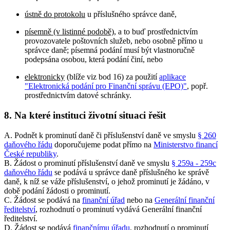
ústně do protokolu
u příslušného správce daně,
písemně (v listinné podobě)
, a to buď prostřednictvím
provozovatele poštovních služeb, nebo osobně přímo u
správce daně; písemná podání musí být vlastnoručně
podepsána osobou, která podání činí, nebo
elektronicky
(blíže viz bod 16) za použití
aplikace
"Elektronická podání pro Finanční správu (EPO)"
, popř.
prostřednictvím datové schránky.
8. Na které instituci životní situaci řešit
A. Podnět k prominutí daně či příslušenství daně ve smyslu
§ 260
daňového řádu
doporučujeme podat přímo na
Ministerstvo financí
České republiky
.
B. Žádost o prominutí příslušenství daně ve smyslu
§ 259a - 259c
daňového řádu
se podává u správce daně příslušného ke správě
daně, k níž se váže příslušenství, o jehož prominutí je žádáno, v
době podání žádosti o prominutí.
C. Žádost se podává na
finanční úřad
nebo na
Generální finanční
ředitelství
, rozhodnutí o prominutí vydává Generální finanční
ředitelství.
D. Žádost se podává
finančnímu úřadu
, rozhodnutí o prominutí