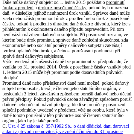
Dále může daňový subjekt od 1. ledna 2015 požádat o
prominutí
úroku z prodlení
a
úroku z posečkané částky
, pokud byla uhrazena
daň, v důsledku jejíhož neuhrazení úrok vznikl. Správce daně může
zcela nebo zčásti prominout úrok z prodlení nebo úrok z posečkané
částky, pokud k prodlení s úhradou daně došlo z důvodu, který lze s
přihlédnutím k okolnostem daného případu ospravedlnit. Při tom
není vázán návrhem daňového subjektu. Při posouzení rozsahu, ve
kterém bude úrok prominut, správce daně zohlední skutečnost, zda
ekonomické nebo sociální poměry daňového subjektu zakládají
tvrdost uplatněného úroku, a četnost porušování povinností při
správě daní daňovým subjektem.
Výše uvedená příslušenství daně lze prominout za předpokladu, že
vznikla po 31. prosinci 2014. Úrok z posečkané částky vzniklý před
1. lednem 2015 může být prominut podle dosavadních právních
předpisů.
Prominutí daně nebo příslušenství daně není možné, pokud daňový
subjekt nebo osoba, která je členem jeho statutárního orgánu, v
posledních 3 letech závažným způsobem porušil daňové nebo účetní
právní předpisy. Pokud právnická osoba závažným způsobem poruší
daňové nebo účetní právní předpisy, hledí se pro účely posouzení
splnění podmínky uvedené v předchozí větě na osobu, která byla v
době tohoto porušení v této právnické osobě členem statutárního
orgánu, jako by je také porušila.
C.
Ust. § 25 zákona č. 357/1992 Sb., o dani dědické, dani darovací
a dani z převodu nemovitostí, ve znění účinném do 31. prosince