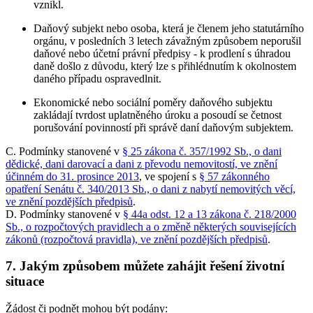
vznikl.
Daňový subjekt nebo osoba, která je členem jeho statutárního
orgánu, v posledních 3 letech závažným způsobem neporušil
daňové nebo účetní právní předpisy - k prodlení s úhradou
daně došlo z důvodu, který lze s přihlédnutím k okolnostem
daného případu ospravedlnit.
Ekonomické nebo sociální poměry daňového subjektu
zakládají tvrdost uplatněného úroku a posoudí se četnost
porušování povinností při správě daní daňovým subjektem.
C. Podmínky stanovené v
§ 25 zákona č. 357/1992 Sb., o dani
dědické, dani darovací a dani z převodu nemovitostí, ve znění
účinném do 31. prosince 2013
, ve spojení s
§ 57 zákonného
opatření Senátu č. 340/2013 Sb., o dani z nabytí nemovitých věcí,
ve znění pozdějších předpisů
.
D. Podmínky stanovené v
§ 44a odst. 12 a 13 zákona č. 218/2000
Sb., o rozpočtových pravidlech a o změně některých souvisejících
zákonů (rozpočtová pravidla), ve znění pozdějších předpisů
.
7. Jakým způsobem můžete zahájit řešení životní
situace
Žádost či podnět mohou být podány: