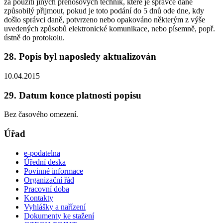
za použití jiných přenosových technik, které je správce daně
způsobilý přijmout, pokud je toto podání do 5 dnů ode dne, kdy
došlo správci daně, potvrzeno nebo opakováno některým z výše
uvedených způsobů elektronické komunikace, nebo písemně, popř.
ústně do protokolu.
28. Popis byl naposledy aktualizován
10.04.2015
29. Datum konce platnosti popisu
Bez časového omezení.
Úřad
e-podatelna
Úřední deska
Povinné informace
Organizační řád
Pracovní doba
Kontakty
Vyhlášky a nařízení
Dokumenty ke stažení