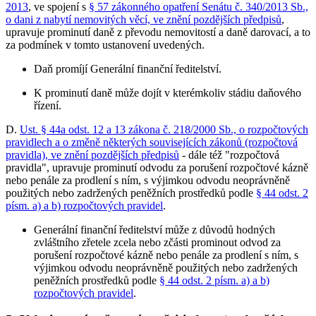
2013
, ve spojení s
§ 57 zákonného opatření Senátu č. 340/2013 Sb.,
o dani z nabytí nemovitých věcí, ve znění pozdějších předpisů
,
upravuje prominutí daně z převodu nemovitostí a daně darovací, a to
za podmínek v tomto ustanovení uvedených.
Daň promíjí Generální finanční ředitelství.
K prominutí daně může dojít v kterémkoliv stádiu daňového
řízení.
D.
Ust. § 44a odst. 12 a 13 zákona č. 218/2000 Sb., o rozpočtových
pravidlech a o změně některých souvisejících zákonů (rozpočtová
pravidla), ve znění pozdějších předpisů
- dále též "rozpočtová
pravidla", upravuje prominutí odvodu za porušení rozpočtové kázně
nebo penále za prodlení s ním, s výjimkou odvodu neoprávněně
použitých nebo zadržených peněžních prostředků podle
§ 44 odst. 2
písm. a) a b) rozpočtových pravidel
.
Generální finanční ředitelství může z důvodů hodných
zvláštního zřetele zcela nebo zčásti prominout odvod za
porušení rozpočtové kázně nebo penále za prodlení s ním, s
výjimkou odvodu neoprávněně použitých nebo zadržených
peněžních prostředků podle
§ 44 odst. 2 písm. a) a b)
rozpočtových pravidel
.