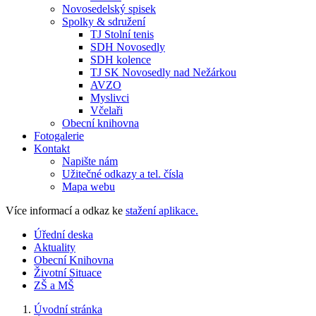
Novosedelský spisek
Spolky & sdružení
TJ Stolní tenis
SDH Novosedly
SDH kolence
TJ SK Novosedly nad Nežárkou
AVZO
Myslivci
Včelaři
Obecní knihovna
Fotogalerie
Kontakt
Napište nám
Užitečné odkazy a tel. čísla
Mapa webu
Více informací a odkaz ke
stažení aplikace.
Úřední deska
Aktuality
Obecní Knihovna
Životní Situace
ZŠ a MŠ
Úvodní stránka