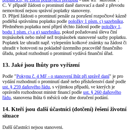
C. V případě žádosti o prominutí daně darovací a daně z převodu
nemovitostí nejsou správní poplatky stanoveny.
D. Přijetí žádosti o prominutí penále za porušení rozpočtové kázně
podléhá správnímu poplatku podle
položky 1 písm. c) sazebníku
.
Předmětem poplatku není přijetí těchto žádostí podle
položky 1,
bodu 1 písm. c) a g) sazebníku
, pokud požadovaná úleva činí
trojnásobek nebo méně než trojnásobek stanovené sazby poplatku.
Poplatek lze uhradit např. vylepením kolkové známky na žádost či
uhradit v hotovosti na pokladně územního pracoviště finančního
úřadu, pokud rozhodnutí o prominutí vydává finanční úřad.
13. Jaké jsou lhůty pro vyřízení
Podle "
Pokynu č. 4 MF - o stanovení lhůt při správě daní
" je pro
vydání rozhodnutí o prominutí daně nebo příslušenství daně podle
ust. § 259 daňového řádu
, s výjimkou případů, ve kterých je
oprávněn rozhodnout ministr financí podle
ust. § 260 daňového
řádu
, stanovena lhůta 6 měsíců ode dne doručení podání.
14. Kteří jsou další účastníci (dotčení) řešení životní
situace
Další účastníci nejsou stanoveni.