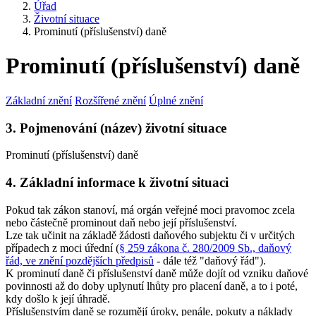
Úřad
Životní situace
Prominutí (příslušenství) daně
Prominutí (příslušenství) daně
Základní znění
Rozšířené znění
Úplné znění
3. Pojmenování (název) životní situace
Prominutí (příslušenství) daně
4. Základní informace k životní situaci
Pokud tak zákon stanoví, má orgán veřejné moci pravomoc zcela
nebo částečně prominout daň nebo její příslušenství.
Lze tak učinit na základě žádosti daňového subjektu či v určitých
případech z moci úřední (
§ 259 zákona č. 280/2009 Sb., daňový
řád, ve znění pozdějších předpisů
- dále též "daňový řád").
K prominutí daně či příslušenství daně může dojít od vzniku daňové
povinnosti až do doby uplynutí lhůty pro placení daně, a to i poté,
kdy došlo k její úhradě.
Příslušenstvím daně se rozumějí úroky, penále, pokuty a náklady