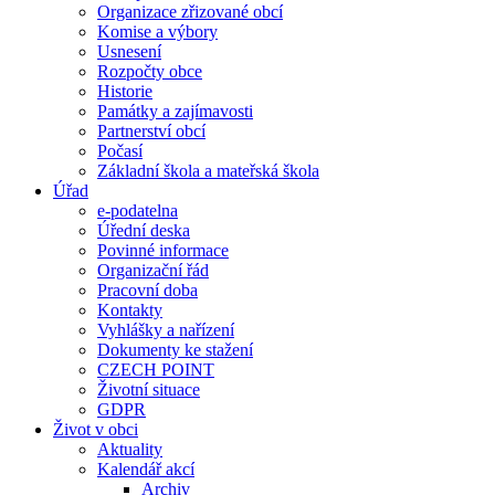
Organizace zřizované obcí
Komise a výbory
Usnesení
Rozpočty obce
Historie
Památky a zajímavosti
Partnerství obcí
Počasí
Základní škola a mateřská škola
Úřad
e-podatelna
Úřední deska
Povinné informace
Organizační řád
Pracovní doba
Kontakty
Vyhlášky a nařízení
Dokumenty ke stažení
CZECH POINT
Životní situace
GDPR
Život v obci
Aktuality
Kalendář akcí
Archiv