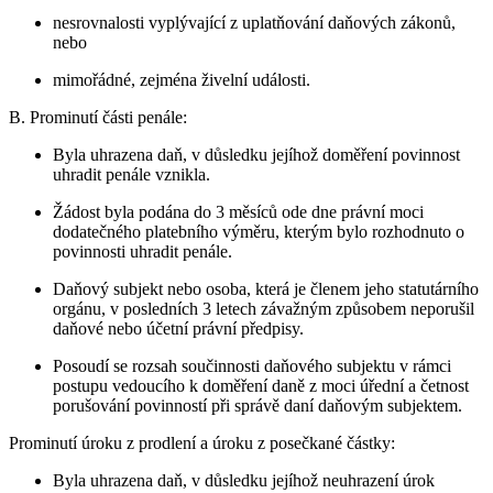
nesrovnalosti vyplývající z uplatňování daňových zákonů,
nebo
mimořádné, zejména živelní události.
B. Prominutí části penále:
Byla uhrazena daň, v důsledku jejíhož doměření povinnost
uhradit penále vznikla.
Žádost byla podána do 3 měsíců ode dne právní moci
dodatečného platebního výměru, kterým bylo rozhodnuto o
povinnosti uhradit penále.
Daňový subjekt nebo osoba, která je členem jeho statutárního
orgánu, v posledních 3 letech závažným způsobem neporušil
daňové nebo účetní právní předpisy.
Posoudí se rozsah součinnosti daňového subjektu v rámci
postupu vedoucího k doměření daně z moci úřední a četnost
porušování povinností při správě daní daňovým subjektem.
Prominutí úroku z prodlení a úroku z posečkané částky:
Byla uhrazena daň, v důsledku jejíhož neuhrazení úrok