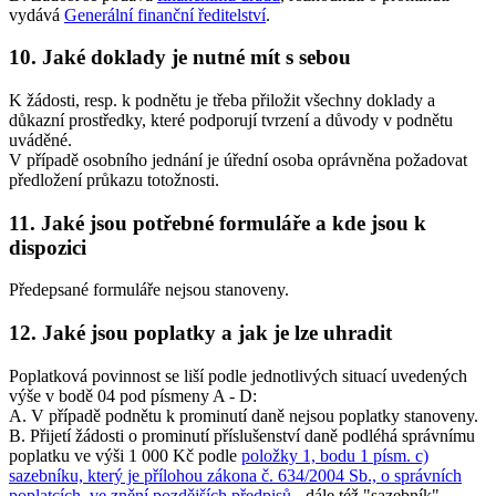
vydává
Generální finanční ředitelství
.
10. Jaké doklady je nutné mít s sebou
K žádosti, resp. k podnětu je třeba přiložit všechny doklady a
důkazní prostředky, které podporují tvrzení a důvody v podnětu
uváděné.
V případě osobního jednání je úřední osoba oprávněna požadovat
předložení průkazu totožnosti.
11. Jaké jsou potřebné formuláře a kde jsou k
dispozici
Předepsané formuláře nejsou stanoveny.
12. Jaké jsou poplatky a jak je lze uhradit
Poplatková povinnost se liší podle jednotlivých situací uvedených
výše v bodě 04 pod písmeny A - D:
A. V případě podnětu k prominutí daně nejsou poplatky stanoveny.
B. Přijetí žádosti o prominutí příslušenství daně podléhá správnímu
poplatku ve výši 1 000 Kč podle
položky 1, bodu 1 písm. c)
sazebníku, který je přílohou zákona č. 634/2004 Sb., o správních
poplatcích, ve znění pozdějších předpisů
- dále též "sazebník".