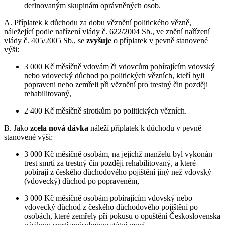
definovaným skupinám oprávněných osob.
A. Příplatek k důchodu za dobu věznění politického vězně,
náležející podle nařízení vlády č. 622/2004 Sb., ve znění nařízení
vlády č. 405/2005 Sb., se
zvyšuje
o příplatek v pevně stanovené
výši:
3 000 Kč měsíčně vdovám či vdovcům pobírajícím vdovský
nebo vdovecký důchod po politických vězních, kteří byli
popraveni nebo zemřeli při věznění pro trestný čin později
rehabilitovaný,
2 400 Kč měsíčně sirotkům po politických vězních.
B. Jako
zcela nová dávka
náleží příplatek k důchodu v pevně
stanovené výši:
3 000 Kč měsíčně osobám, na jejichž manželu byl vykonán
trest smrti za trestný čin později rehabilitovaný, a které
pobírají z českého důchodového pojištění jiný než vdovský
(vdovecký) důchod po popraveném,
3 000 Kč měsíčně osobám pobírajícím vdovský nebo
vdovecký důchod z českého důchodového pojištění po
osobách, které zemřely při pokusu o opuštění Československa