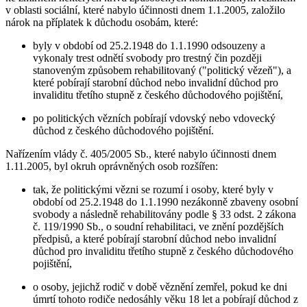
v oblasti sociální, které nabylo účinnosti dnem 1.1.2005, založilo
nárok na příplatek k důchodu osobám, které:
byly v období od 25.2.1948 do 1.1.1990 odsouzeny a
vykonaly trest odnětí svobody pro trestný čin později
stanoveným způsobem rehabilitovaný ("politický vězeň"), a
které pobírají starobní důchod nebo invalidní důchod pro
invaliditu třetího stupně z českého důchodového pojištění,
po politických vězních pobírají vdovský nebo vdovecký
důchod z českého důchodového pojištění.
Nařízením vlády č. 405/2005 Sb., které nabylo účinnosti dnem
1.11.2005, byl okruh oprávněných osob rozšířen:
tak, že politickými vězni se rozumí i osoby, které byly v
období od 25.2.1948 do 1.1.1990 nezákonně zbaveny osobní
svobody a následně rehabilitovány podle § 33 odst. 2 zákona
č. 119/1990 Sb., o soudní rehabilitaci, ve znění pozdějších
předpisů, a které pobírají starobní důchod nebo invalidní
důchod pro invaliditu třetího stupně z českého důchodového
pojištění,
o osoby, jejichž rodič v době věznění zemřel, pokud ke dni
úmrtí tohoto rodiče nedosáhly věku 18 let a pobírají důchod z