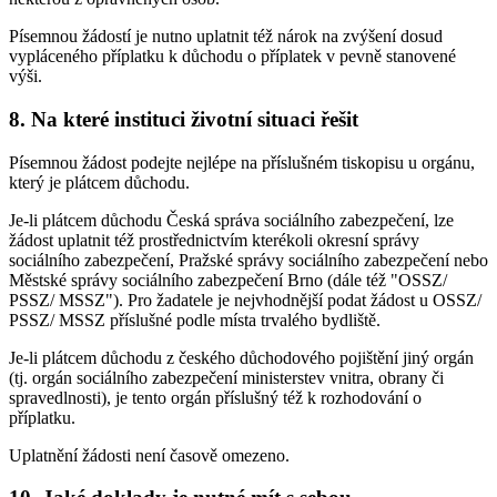
Písemnou žádostí je nutno uplatnit též nárok na zvýšení dosud
vypláceného příplatku k důchodu o příplatek v pevně stanovené
výši.
8. Na které instituci životní situaci řešit
Písemnou žádost podejte nejlépe na příslušném tiskopisu u orgánu,
který je plátcem důchodu.
Je-li plátcem důchodu Česká správa sociálního zabezpečení, lze
žádost uplatnit též prostřednictvím kterékoli okresní správy
sociálního zabezpečení, Pražské správy sociálního zabezpečení nebo
Městské správy sociálního zabezpečení Brno (dále též "OSSZ/
PSSZ/ MSSZ"). Pro žadatele je nejvhodnější podat žádost u OSSZ/
PSSZ/ MSSZ příslušné podle místa trvalého bydliště.
Je-li plátcem důchodu z českého důchodového pojištění jiný orgán
(tj. orgán sociálního zabezpečení ministerstev vnitra, obrany či
spravedlnosti), je tento orgán příslušný též k rozhodování o
příplatku.
Uplatnění žádosti není časově omezeno.