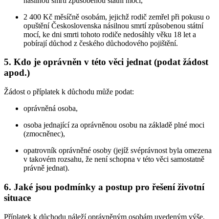
násilnou smrtí způsobenou státní mocí,
2 400 Kč měsíčně osobám, jejichž rodič zemřel při pokusu o
opuštění Československa násilnou smrtí způsobenou státní
mocí, ke dni smrti tohoto rodiče nedosáhly věku 18 let a
pobírají důchod z českého důchodového pojištění.
5. Kdo je oprávněn v této věci jednat (podat žádost
apod.)
Žádost o příplatek k důchodu může podat:
oprávněná osoba,
osoba jednající za oprávněnou osobu na základě plné moci
(zmocněnec),
opatrovník oprávněné osoby (jejíž svéprávnost byla omezena
v takovém rozsahu, že není schopna v této věci samostatně
právně jednat).
6. Jaké jsou podmínky a postup pro řešení životní
situace
Příplatek k důchodu náleží oprávněným osobám uvedeným výše,