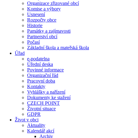
Organizace zřizované obcí
Komise a výbory
Usnesení
Rozpočty obce
Historie
Památky a zajímavosti
Partnerství obcí
Počasí
Základní škola a mateřská škola
Úřad
e-podatelna
Úřední deska
Povinné informace
Organizační řád
Pracovní doba
Kontakty
Vyhlášky a nařízení
Dokumenty ke stažení
CZECH POINT
Životní situace
GDPR
Život v obci
Aktuality
Kalendář akcí
Archiv