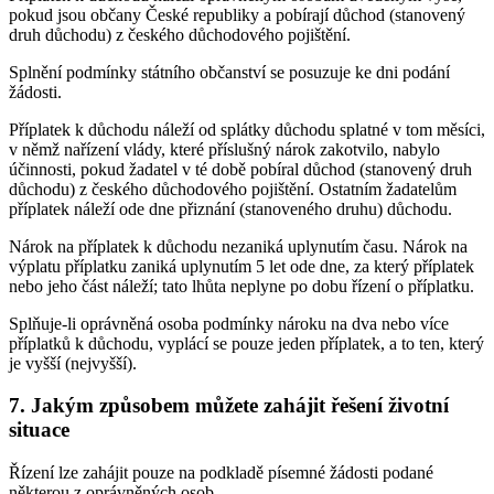
pokud jsou občany České republiky a pobírají důchod (stanovený
druh důchodu) z českého důchodového pojištění.
Splnění podmínky státního občanství se posuzuje ke dni podání
žádosti.
Příplatek k důchodu náleží od splátky důchodu splatné v tom měsíci,
v němž nařízení vlády, které příslušný nárok zakotvilo, nabylo
účinnosti, pokud žadatel v té době pobíral důchod (stanovený druh
důchodu) z českého důchodového pojištění. Ostatním žadatelům
příplatek náleží ode dne přiznání (stanoveného druhu) důchodu.
Nárok na příplatek k důchodu nezaniká uplynutím času. Nárok na
výplatu příplatku zaniká uplynutím 5 let ode dne, za který příplatek
nebo jeho část náleží; tato lhůta neplyne po dobu řízení o příplatku.
Splňuje-li oprávněná osoba podmínky nároku na dva nebo více
příplatků k důchodu, vyplácí se pouze jeden příplatek, a to ten, který
je vyšší (nejvyšší).
7. Jakým způsobem můžete zahájit řešení životní
situace
Řízení lze zahájit pouze na podkladě písemné žádosti podané
některou z oprávněných osob.