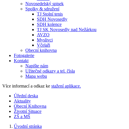
Novosedelský spisek
Spolky & sdružení
TJ Stolní tenis
SDH Novosedly
SDH kolence
TJ SK Novosedly nad Nežárkou
AVZO
Myslivci
Včelaři
Obecní knihovna
Fotogalerie
Kontakt
Napište nám
Užitečné odkazy a tel. čísla
Mapa webu
Více informací a odkaz ke
stažení aplikace.
Úřední deska
Aktuality
Obecní Knihovna
Životní Situace
ZŠ a MŠ
Úvodní stránka