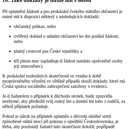
10. Jaké doklady je nutné mít s sebou
Při uplatnění žádosti a pro prokázání českého státního občanství je
nutné mít k dispozici některý z následujících dokladů:
občanský průkaz, nebo
ověřený doklad o státním občanství ke dni podání žádosti,
nebo
platný cestovní pas České republiky a
též plnou moc (uplatňuje-li žádost namísto oprávněné osoby
její zmocněnec).
K prokázání rozhodných skutečností ve vztahu k době
neoprávněného věznění ve většině případů slouží doklady, které má
Česká správa sociálního zabezpečení založeny v evidenci.
Je-li žadatelem o příplatek k důchodu sirotek, bude zpravidla
nezbytné, aby předložil svůj rodný list a úmrtní list toho z rodičů, za
něhož příplatek požaduje.
Pokud je nárok na příplatek uplatněn z důvodu násilné smrti
způsobené státní mocí při pokusu o opuštění Československa, je
třeba, aby pozůstalý žadatel tuto skutečnost doložil, popřípadě