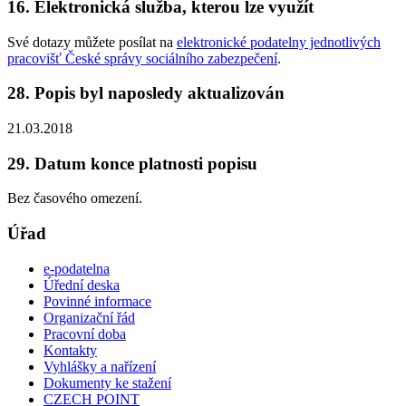
16. Elektronická služba, kterou lze využít
Své dotazy můžete posílat na
elektronické podatelny jednotlivých
pracovišť České správy sociálního zabezpečení
.
28. Popis byl naposledy aktualizován
21.03.2018
29. Datum konce platnosti popisu
Bez časového omezení.
Úřad
e-podatelna
Úřední deska
Povinné informace
Organizační řád
Pracovní doba
Kontakty
Vyhlášky a nařízení
Dokumenty ke stažení
CZECH POINT