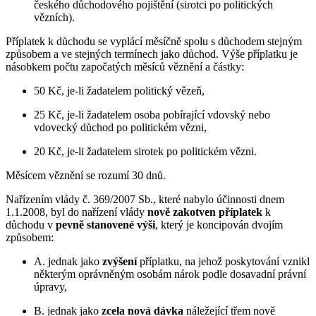
českého důchodového pojištění (sirotci po politických
vězních).
Příplatek k důchodu se vyplácí měsíčně spolu s důchodem stejným
způsobem a ve stejných termínech jako důchod. Výše příplatku je
násobkem počtu započatých měsíců věznění a částky:
50 Kč, je-li žadatelem politický vězeň,
25 Kč, je-li žadatelem osoba pobírající vdovský nebo
vdovecký důchod po politickém vězni,
20 Kč, je-li žadatelem sirotek po politickém vězni.
Měsícem věznění se rozumí 30 dnů.
Nařízením vlády č. 369/2007 Sb., které nabylo účinnosti dnem
1.1.2008, byl do nařízení vlády
nově zakotven příplatek
k
důchodu v
pevně stanovené výši
, který je koncipován dvojím
způsobem:
A. jednak jako
zvýšení
příplatku, na jehož poskytování vznikl
některým oprávněným osobám nárok podle dosavadní právní
úpravy,
B. jednak jako
zcela nová dávka
náležející třem nově