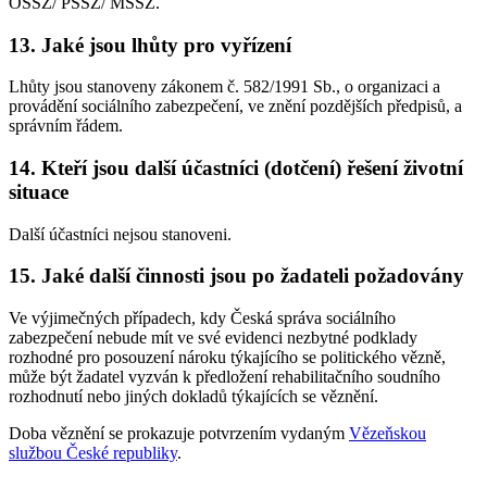
OSSZ/ PSSZ/ MSSZ.
13. Jaké jsou lhůty pro vyřízení
Lhůty jsou stanoveny zákonem č. 582/1991 Sb., o organizaci a
provádění sociálního zabezpečení, ve znění pozdějších předpisů, a
správním řádem.
14. Kteří jsou další účastníci (dotčení) řešení životní
situace
Další účastníci nejsou stanoveni.
15. Jaké další činnosti jsou po žadateli požadovány
Ve výjimečných případech, kdy Česká správa sociálního
zabezpečení nebude mít ve své evidenci nezbytné podklady
rozhodné pro posouzení nároku týkajícího se politického vězně,
může být žadatel vyzván k předložení rehabilitačního soudního
rozhodnutí nebo jiných dokladů týkajících se věznění.
Doba věznění se prokazuje potvrzením vydaným
Vězeňskou
službou České republiky
.