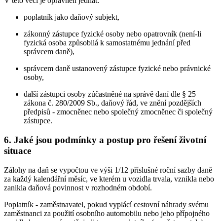
V této věci je oprávněn jednat:
poplatník jako daňový subjekt,
zákonný zástupce fyzické osoby nebo opatrovník (není-li
fyzická osoba způsobilá k samostatnému jednání před
správcem daně),
správcem daně ustanovený zástupce fyzické nebo právnické
osoby,
další zástupci osoby zúčastněné na správě daní dle § 25
zákona č. 280/2009 Sb., daňový řád, ve znění pozdějších
předpisů - zmocněnec nebo společný zmocněnec či společný
zástupce.
6. Jaké jsou podmínky a postup pro řešení životní
situace
Zálohy na daň se vypočtou ve výši 1/12 příslušné roční sazby daně
za každý kalendářní měsíc, ve kterém u vozidla trvala, vznikla nebo
zanikla daňová povinnost v rozhodném období.
Poplatník - zaměstnavatel, pokud vyplácí cestovní náhrady svému
zaměstnanci za použití osobního automobilu nebo jeho přípojného