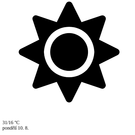
31/16 °C
pondělí
10. 8.