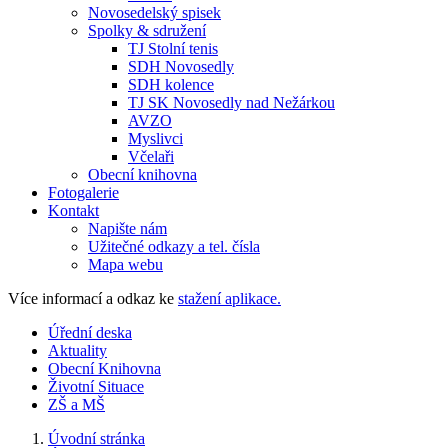
Novosedelský spisek
Spolky & sdružení
TJ Stolní tenis
SDH Novosedly
SDH kolence
TJ SK Novosedly nad Nežárkou
AVZO
Myslivci
Včelaři
Obecní knihovna
Fotogalerie
Kontakt
Napište nám
Užitečné odkazy a tel. čísla
Mapa webu
Více informací a odkaz ke
stažení aplikace.
Úřední deska
Aktuality
Obecní Knihovna
Životní Situace
ZŠ a MŠ
Úvodní stránka