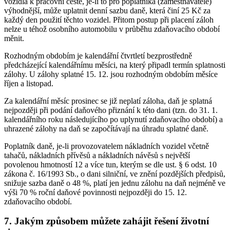
vozidla k pracovní cestě, je-li to pro poplatníka (zaměstnavatele)
výhodnější, může uplatnit denní sazbu daně, která činí 25 Kč za
každý den použití těchto vozidel. Přitom postup při placení záloh
nelze u téhož osobního automobilu v průběhu zdaňovacího období
měnit.
Rozhodným obdobím je kalendářní čtvrtletí bezprostředně
předcházející kalendářnímu měsíci, na který připadl termín splatnosti
zálohy. U zálohy splatné 15. 12. jsou rozhodným obdobím měsíce
říjen a listopad.
Za kalendářní měsíc prosinec se již neplatí záloha, daň je splatná
nejpozději při podání daňového přiznání k této dani (tzn. do 31. 1.
kalendářního roku následujícího po uplynutí zdaňovacího období) a
uhrazené zálohy na daň se započítávají na úhradu splatné daně.
Poplatník daně, je-li provozovatelem nákladních vozidel včetně
tahačů, nákladních přívěsů a nákladních návěsů s největší
povolenou hmotností 12 a více tun, kterým se dle ust. § 6 odst. 10
zákona č. 16/1993 Sb., o dani silniční, ve znění pozdějších předpisů,
snižuje sazba daně o 48 %, platí jen jednu zálohu na daň nejméně ve
výši 70 % roční daňové povinnosti nejpozději do 15. 12.
zdaňovacího období.
7. Jakým způsobem můžete zahájit řešení životní