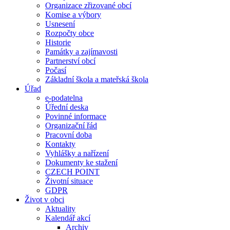
Organizace zřizované obcí
Komise a výbory
Usnesení
Rozpočty obce
Historie
Památky a zajímavosti
Partnerství obcí
Počasí
Základní škola a mateřská škola
Úřad
e-podatelna
Úřední deska
Povinné informace
Organizační řád
Pracovní doba
Kontakty
Vyhlášky a nařízení
Dokumenty ke stažení
CZECH POINT
Životní situace
GDPR
Život v obci
Aktuality
Kalendář akcí
Archiv