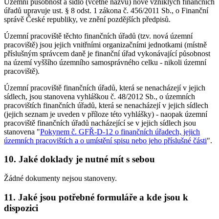
Územní působnost a sídlo (včetně názvu) nově vzniklých finančních
úřadů upravuje ust. § 8 odst. 1 zákona č. 456/2011 Sb., o Finanční
správě České republiky, ve znění pozdějších předpisů.
Územní pracoviště těchto finančních úřadů (tzv. nová územní
pracoviště) jsou jejich vnitřními organizačními jednotkami (místně
příslušným správcem daně je finanční úřad vykonávající působnost
na území vyššího územního samosprávného celku - nikoli územní
pracoviště).
Územní pracoviště finančních úřadů, která se nenacházejí v jejich
sídlech, jsou stanovena vyhláškou č. 48/2012 Sb., o územních
pracovištích finančních úřadů, která se nenacházejí v jejich sídlech
(jejich seznam je uveden v příloze této vyhlášky) - naopak územní
pracoviště finančních úřadů nacházející se v jejich sídlech jsou
stanovena "
Pokynem č. GFŘ-D-12 o finančních úřadech, jejich
územních pracovištích a o umístění spisu nebo jeho příslušné části
".
10. Jaké doklady je nutné mít s sebou
Žádné dokumenty nejsou stanoveny.
11. Jaké jsou potřebné formuláře a kde jsou k
dispozici