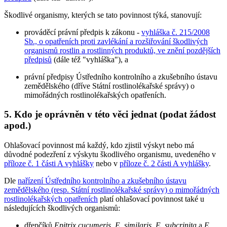
Škodlivé organismy, kterých se tato povinnost týká, stanovují:
prováděcí právní předpis k zákonu -
vyhláška č. 215/2008
Sb., o opatřeních proti zavlékání a rozšiřování škodlivých
organismů rostlin a rostlinných produktů, ve znění pozdějších
předpisů
(dále též "vyhláška"), a
právní předpisy Ústředního kontrolního a zkušebního ústavu
zemědělského (dříve Státní rostlinolékařské správy) o
mimořádných rostlinolékařských opatřeních.
5. Kdo je oprávněn v této věci jednat (podat žádost
apod.)
Ohlašovací povinnost má každý, kdo zjistil výskyt nebo má
důvodné podezření z výskytu škodlivého organismu, uvedeného v
příloze č. 1 části A vyhlášky
nebo v
příloze č. 2 části A vyhlášky
.
Dle
nařízení Ústředního kontrolního a zkušebního ústavu
zemědělského (resp. Státní rostlinolékařské správy) o mimořádných
rostlinolékařských opatřeních
platí ohlašovací povinnost také u
následujících škodlivých organismů:
dřepčíků
Epitrix cucumeris
,
E. similaris
,
E. subcrinita
a
E.