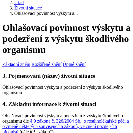
Úřad
Životní situace
Ohlašovací povinnost výskytu a...
Ohlašovací povinnost výskytu a
podezření z výskytu škodlivého
organismu
Základní znění
Rozšířené znění
Úplné znění
3. Pojmenování (název) životní situace
Ohlašovací povinnost výskytu a podezření z výskytu škodlivého
organismu
4. Základní informace k životní situaci
Ohlašovací povinnost výskytu a podezření z výskytu škodlivého
organismu dle
§ 9 zákona č. 326/2004 Sb., o rostlinolékařské péči a
o změně některých souvisejících zákonů, ve znění pozdějších
předpisů
(dále též "zákon").