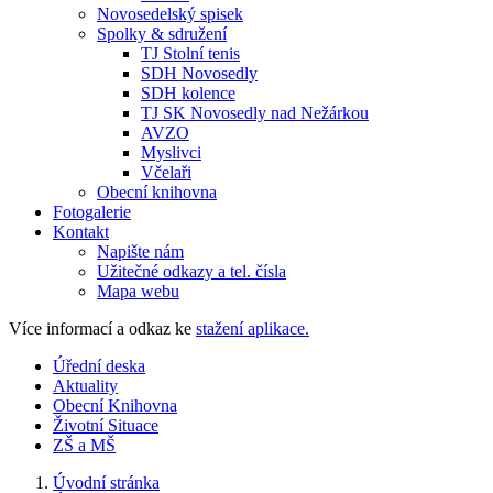
Novosedelský spisek
Spolky & sdružení
TJ Stolní tenis
SDH Novosedly
SDH kolence
TJ SK Novosedly nad Nežárkou
AVZO
Myslivci
Včelaři
Obecní knihovna
Fotogalerie
Kontakt
Napište nám
Užitečné odkazy a tel. čísla
Mapa webu
Více informací a odkaz ke
stažení aplikace.
Úřední deska
Aktuality
Obecní Knihovna
Životní Situace
ZŠ a MŠ
Úvodní stránka