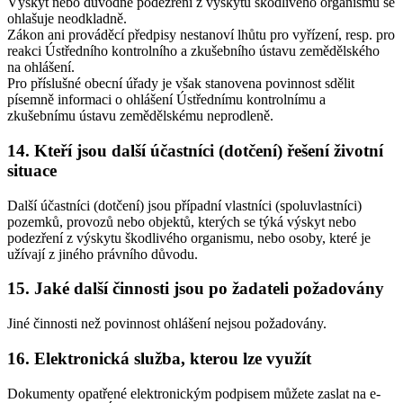
Výskyt nebo důvodné podezření z výskytu škodlivého organismu se
ohlašuje neodkladně.
Zákon ani prováděcí předpisy nestanoví lhůtu pro vyřízení, resp. pro
reakci Ústředního kontrolního a zkušebního ústavu zemědělského
na ohlášení.
Pro příslušné obecní úřady je však stanovena povinnost sdělit
písemně informaci o ohlášení Ústřednímu kontrolnímu a
zkušebnímu ústavu zemědělskému neprodleně.
14. Kteří jsou další účastníci (dotčení) řešení životní
situace
Další účastníci (dotčení) jsou případní vlastníci (spoluvlastníci)
pozemků, provozů nebo objektů, kterých se týká výskyt nebo
podezření z výskytu škodlivého organismu, nebo osoby, které je
užívají z jiného právního důvodu.
15. Jaké další činnosti jsou po žadateli požadovány
Jiné činnosti než povinnost ohlášení nejsou požadovány.
16. Elektronická služba, kterou lze využít
Dokumenty opatřené elektronickým podpisem můžete zaslat na e-