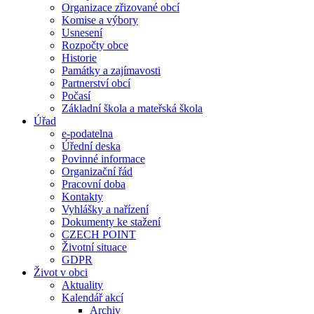
Organizace zřizované obcí
Komise a výbory
Usnesení
Rozpočty obce
Historie
Památky a zajímavosti
Partnerství obcí
Počasí
Základní škola a mateřská škola
Úřad
e-podatelna
Úřední deska
Povinné informace
Organizační řád
Pracovní doba
Kontakty
Vyhlášky a nařízení
Dokumenty ke stažení
CZECH POINT
Životní situace
GDPR
Život v obci
Aktuality
Kalendář akcí
Archiv