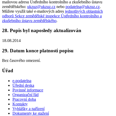
mailovou adresu Ústředního kontrolního a zkušebního ústavu
zemědělského:
ukzuz@ukzuz.cz
nebo
podatelna@ukzuz.cz
.
Můžete využít také e-mailových adres
jednotlivých oblastních
odborů Sekce zemědělské inspekce Ústředního kontrolního a
zkušebního ústavu zemědělského
.
28. Popis byl naposledy aktualizován
18.08.2014
29. Datum konce platnosti popisu
Bez časového omezení.
Úřad
e-podatelna
Úřední deska
Povinné informace
Organizační řád
Pracovní doba
Kontakty
Vyhlášky a nařízení
Dokumenty ke stažení