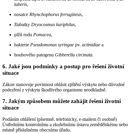
tuberis
,
nosatce
Rhynchophorus ferrugineus
,
žlabatky
Dryocosmus kuriphilus
,
plžů rodu
Pomacea
,
bakterie
Pseudomonas syringae
pv.
actinidiae
a
houbového patogenu
Gibberella circinata
.
6. Jaké jsou podmínky a postup pro řešení životní
situace
Zákon stanovuje povinnost ohlásit zjištění výskytu nebo důvodné
podezření z výskytu škodlivého organismu neodkladně.
7. Jakým způsobem můžete zahájit řešení životní
situace
Podáním ohlášení (písemně, telefonicky, e-mailem či osobně)
Ústřednímu kontrolnímu a zkušebnímu ústavu zemědělskému nebo
místně příslušnému obecnímu úřadu.