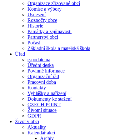
Organizace zřizované obcí
Komise a výbory
Usnesení
Rozpočty obce
Historie
Památky a zajímavosti
Partnerství obcí
Počasí
Základní škola a mateřská škola
Úřad
e-podatelna
Úřední deska
Povinné informace
Organizační řád
Pracovní doba
Kontakty
Vyhlášky a nařízení
Dokumenty ke stažení
CZECH POINT
Životní situace
GDPR
Život v obci
Aktuality
Kalendář akcí
Archiv