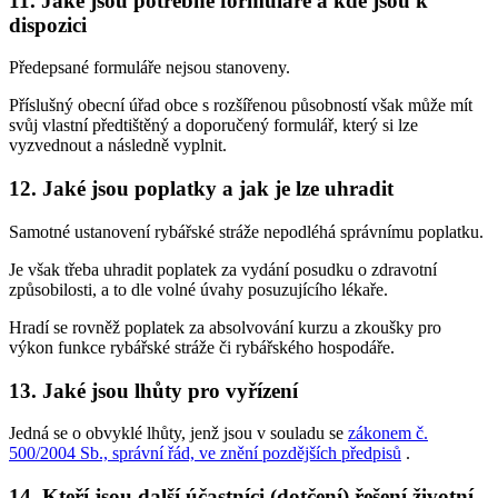
11. Jaké jsou potřebné formuláře a kde jsou k
dispozici
Předepsané formuláře nejsou stanoveny.
Příslušný obecní úřad obce s rozšířenou působností však může mít
svůj vlastní předtištěný a doporučený formulář, který si lze
vyzvednout a následně vyplnit.
12. Jaké jsou poplatky a jak je lze uhradit
Samotné ustanovení rybářské stráže nepodléhá správnímu poplatku.
Je však třeba uhradit poplatek za vydání posudku o zdravotní
způsobilosti, a to dle volné úvahy posuzujícího lékaře.
Hradí se rovněž poplatek za absolvování kurzu a zkoušky pro
výkon funkce rybářské stráže či rybářského hospodáře.
13. Jaké jsou lhůty pro vyřízení
Jedná se o obvyklé lhůty, jenž jsou v souladu se
zákonem č.
500/2004 Sb., správní řád, ve znění pozdějších předpisů
.
14. Kteří jsou další účastníci (dotčení) řešení životní