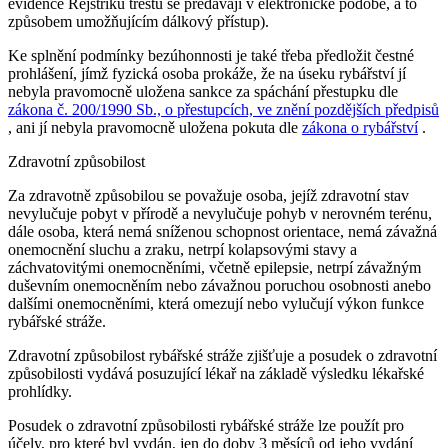
evidence Rejstříku trestů se předávají v elektronické podobě, a to
způsobem umožňujícím dálkový přístup).
Ke splnění podmínky bezúhonnosti je také třeba předložit čestné
prohlášení, jímž fyzická osoba prokáže, že na úseku rybářství jí
nebyla pravomocně uložena sankce za spáchání přestupku dle
zákona č. 200/1990 Sb., o přestupcích, ve znění pozdějších předpisů
, ani jí nebyla pravomocně uložena pokuta dle
zákona o rybářství
.
Zdravotní způsobilost
Za zdravotně způsobilou se považuje osoba, jejíž zdravotní stav
nevylučuje pobyt v přírodě a nevylučuje pohyb v nerovném terénu,
dále osoba, která nemá sníženou schopnost orientace, nemá závažná
onemocnění sluchu a zraku, netrpí kolapsovými stavy a
záchvatovitými onemocněními, včetně epilepsie, netrpí závažným
duševním onemocněním nebo závažnou poruchou osobnosti anebo
dalšími onemocněními, která omezují nebo vylučují výkon funkce
rybářské stráže.
Zdravotní způsobilost rybářské stráže zjišťuje a posudek o zdravotní
způsobilosti vydává posuzující lékař na základě výsledku lékařské
prohlídky.
Posudek o zdravotní způsobilosti rybářské stráže lze použít pro
účely, pro které byl vydán, jen do doby 3 měsíců od jeho vydání