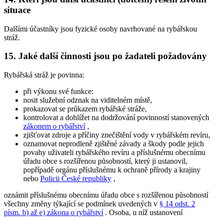
situace
Dalšími účastníky jsou fyzické osoby navrhované na rybářskou
stráž.
15. Jaké další činnosti jsou po žadateli požadovány
Rybářská stráž je povinna:
při výkonu své funkce:
nosit služební odznak na viditelném místě,
prokazovat se průkazem rybářské stráže,
kontrolovat a dohlížet na dodržování povinností stanovených
zákonem o rybářství
,
zjišťovat zdroje a příčiny znečištění vody v rybářském revíru,
oznamovat neprodleně zjištěné závady a škody podle jejich
povahy uživateli rybářského revíru a příslušnému obecnímu
úřadu obce s rozšířenou působností, který ji ustanovil,
popřípadě orgánu příslušnému k ochraně přírody a krajiny
nebo
Policii České republiky
,
oznámit příslušnému obecnímu úřadu obce s rozšířenou působností
všechny změny týkající se podmínek uvedených v
§ 14 odst. 2
písm. b) až e) zákona o rybářství
. Osoba, u níž ustanovení