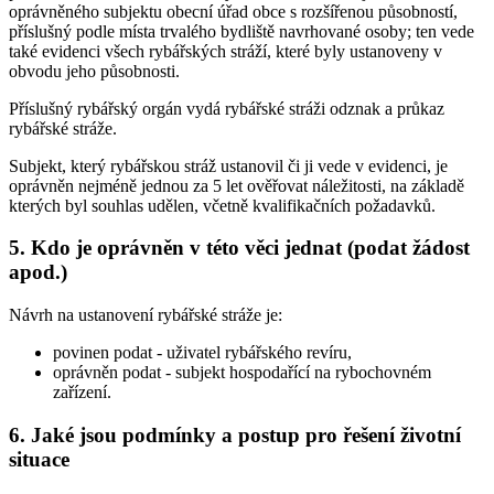
oprávněného subjektu obecní úřad obce s rozšířenou působností,
příslušný podle místa trvalého bydliště navrhované osoby; ten vede
také evidenci všech rybářských stráží, které byly ustanoveny v
obvodu jeho působnosti.
Příslušný rybářský orgán vydá rybářské stráži odznak a průkaz
rybářské stráže.
Subjekt, který rybářskou stráž ustanovil či ji vede v evidenci, je
oprávněn nejméně jednou za 5 let ověřovat náležitosti, na základě
kterých byl souhlas udělen, včetně kvalifikačních požadavků.
5. Kdo je oprávněn v této věci jednat (podat žádost
apod.)
Návrh na ustanovení rybářské stráže je:
povinen podat
- uživatel rybářského revíru,
oprávněn podat
- subjekt hospodařící na rybochovném
zařízení.
6. Jaké jsou podmínky a postup pro řešení životní
situace