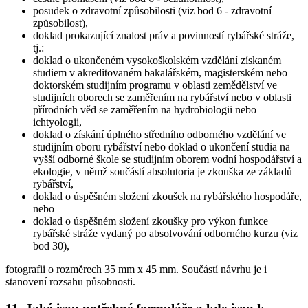
posudek o zdravotní způsobilosti (viz bod 6 - zdravotní
způsobilost),
doklad prokazující znalost práv a povinností rybářské stráže,
tj.:
doklad o ukončeném vysokoškolském vzdělání získaném
studiem v akreditovaném bakalářském, magisterském nebo
doktorském studijním programu v oblasti zemědělství ve
studijních oborech se zaměřením na rybářství nebo v oblasti
přírodních věd se zaměřením na hydrobiologii nebo
ichtyologii,
doklad o získání úplného středního odborného vzdělání ve
studijním oboru rybářství nebo doklad o ukončení studia na
vyšší odborné škole se studijním oborem vodní hospodářství a
ekologie, v němž součástí absolutoria je zkouška ze základů
rybářství,
doklad o úspěšném složení zkoušek na rybářského hospodáře,
nebo
doklad o úspěšném složení zkoušky pro výkon funkce
rybářské stráže vydaný po absolvování odborného kurzu (viz
bod 30),
fotografii o rozměrech 35 mm x 45 mm. Součástí návrhu je i
stanovení rozsahu působnosti.