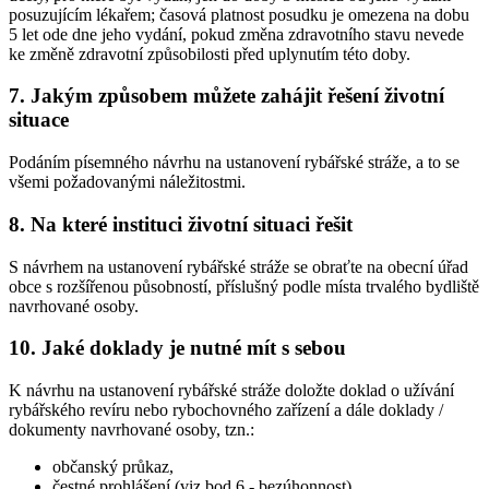
posuzujícím lékařem; časová platnost posudku je omezena na dobu
5 let ode dne jeho vydání, pokud změna zdravotního stavu nevede
ke změně zdravotní způsobilosti před uplynutím této doby.
7. Jakým způsobem můžete zahájit řešení životní
situace
Podáním písemného návrhu na ustanovení rybářské stráže, a to se
všemi požadovanými náležitostmi.
8. Na které instituci životní situaci řešit
S návrhem na ustanovení rybářské stráže se obraťte na obecní úřad
obce s rozšířenou působností, příslušný podle místa trvalého bydliště
navrhované osoby.
10. Jaké doklady je nutné mít s sebou
K návrhu na ustanovení rybářské stráže doložte doklad o užívání
rybářského revíru nebo rybochovného zařízení a dále doklady /
dokumenty navrhované osoby, tzn.:
občanský průkaz,
čestné prohlášení (viz bod 6 - bezúhonnost),