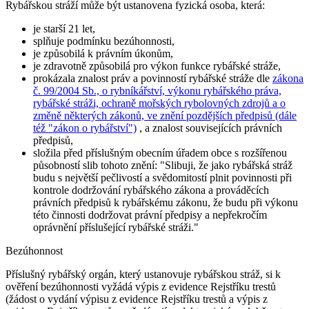
Rybářskou stráží může být ustanovena fyzická osoba, která:
je starší 21 let,
splňuje podmínku bezúhonnosti,
je způsobilá k právním úkonům,
je zdravotně způsobilá pro výkon funkce rybářské stráže,
prokázala znalost práv a povinností rybářské stráže dle
zákona
č. 99/2004 Sb., o rybníkářství, výkonu rybářského práva,
rybářské stráži, ochraně mořských rybolovných zdrojů a o
změně některých zákonů, ve znění pozdějších předpisů (dále
též "zákon o rybářství")
, a znalost souvisejících právních
předpisů,
složila před příslušným obecním úřadem obce s rozšířenou
působností slib tohoto znění:
"Slibuji, že jako rybářská stráž
budu s největší pečlivostí a svědomitostí plnit povinnosti při
kontrole dodržování rybářského zákona a prováděcích
právních předpisů k rybářskému zákonu, že budu při výkonu
této činnosti dodržovat právní předpisy a nepřekročím
oprávnění příslušející rybářské stráži."
Bezúhonnost
Příslušný rybářský orgán, který ustanovuje rybářskou stráž, si k
ověření bezúhonnosti vyžádá výpis z evidence Rejstříku trestů
(žádost o vydání výpisu z evidence Rejstříku trestů a výpis z