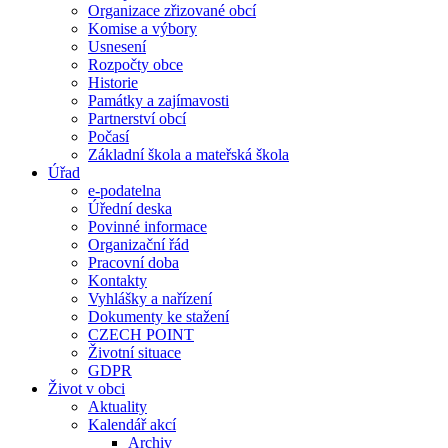
Organizace zřizované obcí
Komise a výbory
Usnesení
Rozpočty obce
Historie
Památky a zajímavosti
Partnerství obcí
Počasí
Základní škola a mateřská škola
Úřad
e-podatelna
Úřední deska
Povinné informace
Organizační řád
Pracovní doba
Kontakty
Vyhlášky a nařízení
Dokumenty ke stažení
CZECH POINT
Životní situace
GDPR
Život v obci
Aktuality
Kalendář akcí
Archiv