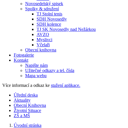
Novosedelský spisek
Spolky & sdružení
TJ Stolní tenis
SDH Novosedly
SDH kolence
TJ SK Novosedly nad Nežárkou
AVZO
Myslivci
Včelaři
Obecní knihovna
Fotogalerie
Kontakt
Napište nám
Užitečné odkazy a tel. čísla
Mapa webu
Více informací a odkaz ke
stažení aplikace.
Úřední deska
Aktuality
Obecní Knihovna
Životní Situace
ZŠ a MŠ
Úvodní stránka