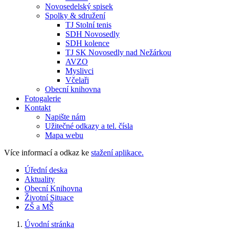
Novosedelský spisek
Spolky & sdružení
TJ Stolní tenis
SDH Novosedly
SDH kolence
TJ SK Novosedly nad Nežárkou
AVZO
Myslivci
Včelaři
Obecní knihovna
Fotogalerie
Kontakt
Napište nám
Užitečné odkazy a tel. čísla
Mapa webu
Více informací a odkaz ke
stažení aplikace.
Úřední deska
Aktuality
Obecní Knihovna
Životní Situace
ZŠ a MŠ
Úvodní stránka