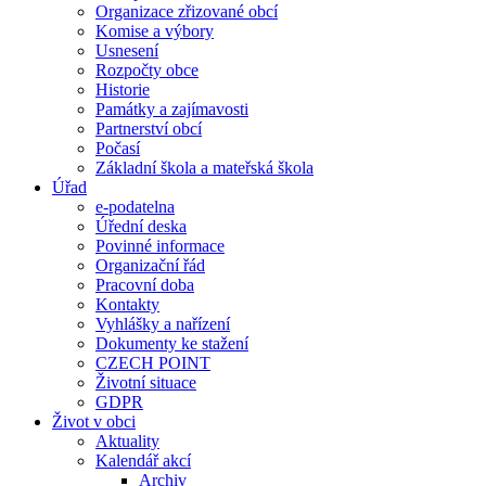
Organizace zřizované obcí
Komise a výbory
Usnesení
Rozpočty obce
Historie
Památky a zajímavosti
Partnerství obcí
Počasí
Základní škola a mateřská škola
Úřad
e-podatelna
Úřední deska
Povinné informace
Organizační řád
Pracovní doba
Kontakty
Vyhlášky a nařízení
Dokumenty ke stažení
CZECH POINT
Životní situace
GDPR
Život v obci
Aktuality
Kalendář akcí
Archiv