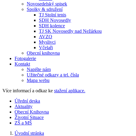
Novosedelský spisek
Spolky & sdružení
TJ Stolní tenis
SDH Novosedly
SDH kolence
TJ SK Novosedly nad Nežárkou
AVZO
Myslivci
Včelaři
Obecní knihovna
Fotogalerie
Kontakt
Napište nám
Užitečné odkazy a tel. čísla
Mapa webu
Více informací a odkaz ke
stažení aplikace.
Úřední deska
Aktuality
Obecní Knihovna
Životní Situace
ZŠ a MŠ
Úvodní stránka