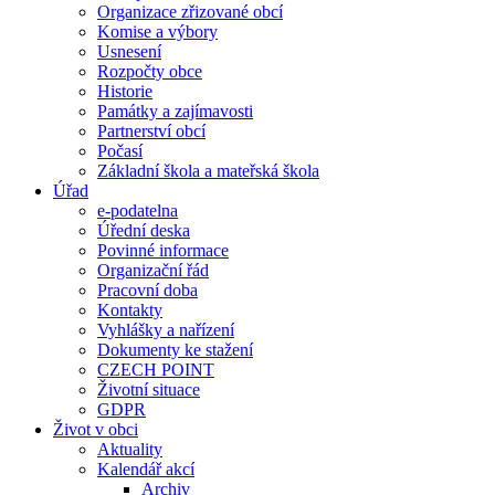
Organizace zřizované obcí
Komise a výbory
Usnesení
Rozpočty obce
Historie
Památky a zajímavosti
Partnerství obcí
Počasí
Základní škola a mateřská škola
Úřad
e-podatelna
Úřední deska
Povinné informace
Organizační řád
Pracovní doba
Kontakty
Vyhlášky a nařízení
Dokumenty ke stažení
CZECH POINT
Životní situace
GDPR
Život v obci
Aktuality
Kalendář akcí
Archiv