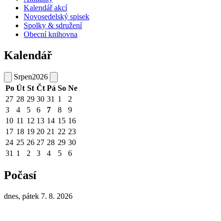
Kalendář akcí
Novosedelský spisek
Spolky & sdružení
Obecní knihovna
Kalendář
Srpen
2026
Po
Út
St
Čt
Pá
So
Ne
27
28
29
30
31
1
2
3
4
5
6
7
8
9
10
11
12
13
14
15
16
17
18
19
20
21
22
23
24
25
26
27
28
29
30
31
1
2
3
4
5
6
Počasí
dnes, pátek 7. 8. 2026